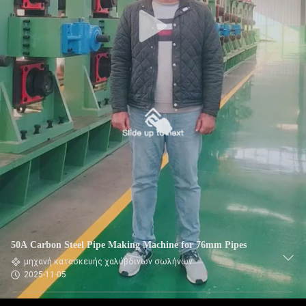
50A Carbon Steel Pipe Making Machine for 76mm Pipes
μηχανή κατασκευής χαλύβδινων σωλήνων
2025-11-05