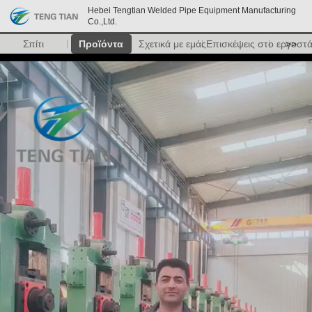
Hebei Tengtian Welded Pipe Equipment Manufacturing
Co.,Ltd.
Σπίτι
Προϊόντα
Σχετικά με εμάς
Επισκέψεις στο εργοστ
>>