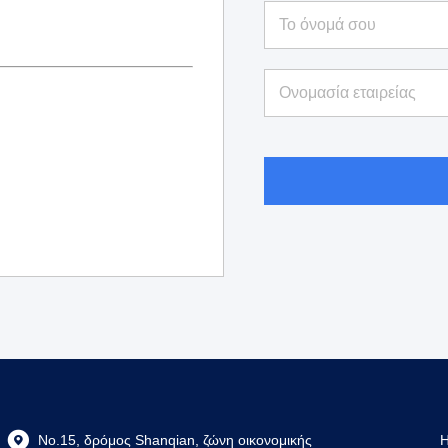
No.15, δρόμος Shanqian, ζώνη οικονομικής
Η