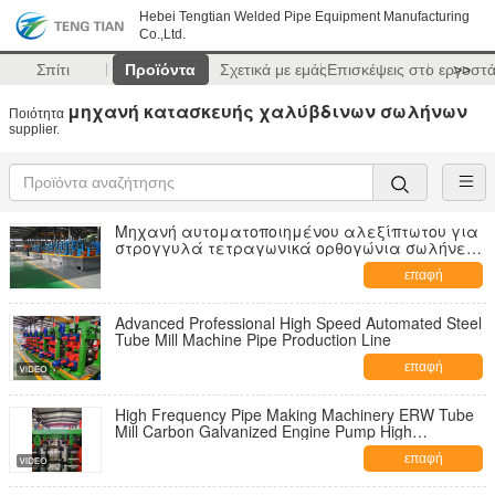
Hebei Tengtian Welded Pipe Equipment Manufacturing
Co.,Ltd.
Σπίτι
Προϊόντα
Σχετικά με εμάς
Επισκέψεις στο εργοστ
>>
μηχανή κατασκευής χαλύβδινων σωλήνων
Ποιότητα
supplier.
Μηχανή αυτοματοποιημένου αλεξίπτωτου για
στρογγυλά τετραγωνικά ορθογώνια σωλήνες
χάλυβα
επαφή
Advanced Professional High Speed Automated Steel
Tube Mill Machine Pipe Production Line
επαφή
High Frequency Pipe Making Machinery ERW Tube
Mill Carbon Galvanized Engine Pump High
Productivity Pipe Carbon Steel Tube Mill Machine
επαφή