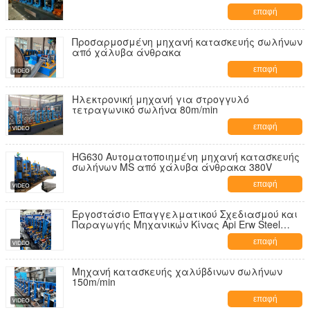
τετραγωνικών σωλήνων
επαφή
Προσαρμοσμένη μηχανή κατασκευής σωλήνων
από χάλυβα άνθρακα
επαφή
Ηλεκτρονική μηχανή για στρογγυλό
τετραγωνικό σωλήνα 80m/min
επαφή
HG630 Αυτοματοποιημένη μηχανή κατασκευής
σωλήνων MS από χάλυβα άνθρακα 380V
επαφή
Εργοστάσιο Επαγγελματικού Σχεδιασμού και
Παραγωγής Μηχανικών Κίνας Api Erw Steel
Tube Production Mill Line 4-12mm Wall Thickness
επαφή
Pipe Making Machine
Μηχανή κατασκευής χαλύβδινων σωλήνων
150m/min
επαφή