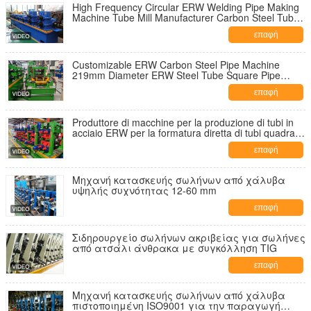
High Frequency Circular ERW Welding Pipe Making
Machine Tube Mill Manufacturer Carbon Steel Tube
Mill Machine for 50mm Pipes
επαφή
Customizable ERW Carbon Steel Pipe Machine
219mm Diameter ERW Steel Tube Square Pipe
Making Machine Pipe End Forming Square Machine
επαφή
Produttore di macchine per la produzione di tubi in
acciaio ERW per la formatura diretta di tubi quadrati
e rettangolari
επαφή
Μηχανή κατασκευής σωλήνων από χάλυβα
υψηλής συχνότητας 12-60 mm
επαφή
Σιδηρουργείο σωλήνων ακριβείας για σωλήνες
από ατσάλι άνθρακα με συγκόλληση TIG
επαφή
Μηχανή κατασκευής σωλήνων από χάλυβα
πιστοποιημένη ISO9001 για την παραγωγή