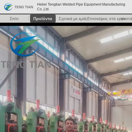
Hebei Tengtian Welded Pipe Equipment Manufacturing
Co.,Ltd.
Σπίτι
Προϊόντα
Σχετικά με εμάς
Επισκέψεις στο εργοστ
>>