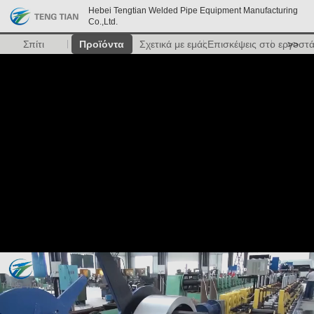
Hebei Tengtian Welded Pipe Equipment Manufacturing
Co.,Ltd.
Σπίτι
Προϊόντα
Σχετικά με εμάς
Επισκέψεις στο εργοστ
>>