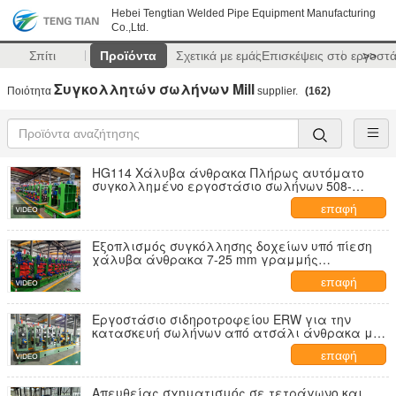
Hebei Tengtian Welded Pipe Equipment Manufacturing
Co.,Ltd.
Σπίτι
Προϊόντα
Σχετικά με εμάς
Επισκέψεις στο εργοστ
>>
Συγκολλητών σωλήνων Mill
Ποιότητα
supplier.
(162)
HG114 Χάλυβα άνθρακα Πλήρως αυτόματο
συγκολλημένο εργοστάσιο σωλήνων 508-
610mm
επαφή
Εξοπλισμός συγκόλλησης δοχείων υπό πίεση
χάλυβα άνθρακα 7-25 mm γραμμής
παραγωγής ERW Pipe Mill
επαφή
Εργοστάσιο σιδηροτροφείου ERW για την
κατασκευή σωλήνων από ατσάλι άνθρακα με
έλεγχο PLC Μεγάλη παραγωγικότητα 6m-18m
επαφή
Ελυσσόμενη μηχανή σιδηροτροφείου
Απευθείας σχηματισμός σε τετράγωνο και