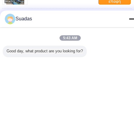
επαφή
6m-18m συγκολλημένο εργοστάσιο σωλήνων
για 200x200mm σωλήνες από ατσάλι άνθρακα
Suadas
επαφή
5:43 AM
1 / 17
Good day, what product are you looking for?
Γλώσσα αλλαγής
Greek
Σπίτι
|
Σχετικά με εμάς
|
Επικοινωνήστε μαζί μας
|
Sitemap
|
Πολιτική απορρήτου
Άποψη υπολογιστών γραφείου
Copyright © 2017 - 2026 Hebei Tengtian Welded Pipe Equipment
Manufacturing Co.,Ltd..
All rights reserved.