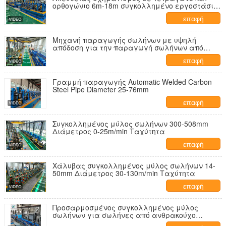
ορθογώνιο 6m-18m συγκολλημένο εργοστάσιο
σωλήνων για 200x200mm σωλήνες χάλυβα
επαφή
άνθρακα Tube Mill Erw Steel Pipe Making Machine
Μηχανή παραγωγής σωλήνων με υψηλή
απόδοση για την παραγωγή σωλήνων από
ανθρακικό χάλυβα
επαφή
Γραμμή παραγωγής Automatic Welded Carbon
Steel Pipe Diameter 25-76mm
επαφή
Συγκολλημένος μύλος σωλήνων 300-508mm
Διάμετρος 0-25m/min Ταχύτητα
επαφή
Χάλυβας συγκολλημένος μύλος σωλήνων 14-
50mm Διάμετρος 30-130m/min Ταχύτητα
επαφή
Προσαρμοσμένος συγκολλημένος μύλος
σωλήνων για σωλήνες από ανθρακούχο
χάλυβα πάχους 4-10 mm