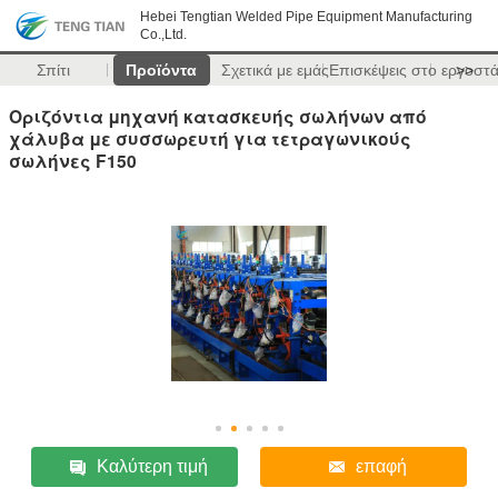
Hebei Tengtian Welded Pipe Equipment Manufacturing
Co.,Ltd.
Σπίτι
Προϊόντα
Σχετικά με εμάς
Επισκέψεις στο εργοστ
>>
Οριζόντια μηχανή κατασκευής σωλήνων από
χάλυβα με συσσωρευτή για τετραγωνικούς
σωλήνες F150
Καλύτερη τιμή
επαφή