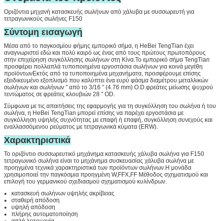
Οριζόντια μηχανή κατασκευής σωλήνων από χάλυβα με συσσωρευτή για
τετραγωνικούς σωλήνες F150
Σύντομη εισαγωγή
Μέσα από το παγκοσμίου φήμης εμπορικό σήμα, η HeBei TengTian έχει
αναγνωριστεί εδώ και πολύ καιρό ως ένας από τους πρώτους πρωτοπόρους
στην επιχείρηση συγκόλλησης σωλήνων στη Κίνα.Το εμπορικό σήμα TengTian
προσφέρει πολλαπλά τυποποιημένα εργοστάσια σωλήνων για κοινά μεγέθη
προϊόντωνΕκτός από τα τυποποιημένα μηχανήματα, προσφέρουμε επίσης
εξειδικευμένο εξοπλισμό που καλύπτει ένα ευρύ φάσμα διαμέτρου μεταλλικών
σωλήνων και σωλήνων ′′ από το 3/16 ′′ (4.76 mm) O.D.φρεάτες μείωσης ψυχρού
τεντώματος σε φρεάτες κλουβιών 28 ′′ OD.
Σύμφωνα με τις απαιτήσεις της εφαρμογής για τη συγκόλληση του σωλήνα ή του
σωλήνα, η HeBei TengTian μπορεί επίσης να παρέχει εργοστάσια με
συγκόλληση υψηλής συχνότητας με επαφή ή επαφή, συγκόλληση συνεχούς και
εναλλασσόμενου ρεύματος με τετραγωνικά κύματα (ERW).
Χαρακτηριστικά
Το οριζόντιο συσσωρευτικό μηχάνημα κατασκευής χάλυβα σωλήνα για F150
τετραγωνικό σωλήνα είναι το μηχάνημα συσκευασίας χάλυβα σωλήνα με
προηγμένα τεχνικά χαρακτηριστικά των προϊόντων σωλήνων.Η μονάδα
χρησιμοποιεί την παγκόσμια προηγμένη W,FFX,FF Μέθοδος σχηματισμού και
επιλογή του γερμανικού σχεδιασμού σχηματισμού κυλίνδρων.
κατασκευή σωλήνων υψηλής ακρίβειας
σταθερή απόδοση
υψηλή απόδοση
πλήρης αυτοματοποίηση
απλή λειτουργία