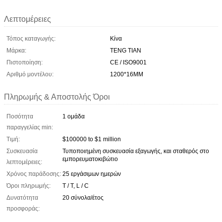
Λεπτομέρειες
Τόπος καταγωγής:
Κίνα
Μάρκα:
TENG TIAN
Πιστοποίηση:
CE / ISO9001
Αριθμό μοντέλου:
1200*16MM
Πληρωμής & Αποστολής Όροι
Ποσότητα
1 ομάδα
παραγγελίας min:
Τιμή:
$100000 to $1 million
Συσκευασία
Τυποποιημένη συσκευασία εξαγωγής, και σταθερός στο
εμπορευματοκιβώτιο
λεπτομέρειες:
Χρόνος παράδοσης:
25 εργάσιμων ημερών
Όροι πληρωμής:
T / T, L / C
Δυνατότητα
20 σύνολα/έτος
προσφοράς: