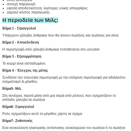
συνεχή παραγωγή
υψηλή αποδοτικότητα, λιγότερες υλικές απορρίψεις
χαμηλό κόστος παραγωγής.
Η περιοδεία των Μιλς:
Βήμα 1 - Στρογγυλοί
Υπάρχουν χάλυβες άνθρακα που θα γίνουν σωλήνες και σωλήνες για σένα.
Βήμα 2 - Αποσύνδεση
Η περιστροφή από χάλυβα άνθρακα τοποθετείται στο uncoiler
Βήμα 3 - Εξισορρόπηση
Το κορμί είναι ισοπεδωμένο.
Βήμα 4 - Έλεγχος της μύτης
Συνδέστε την τελευταία περιστροφή με την επόμενη περιστροφή για αδιάλειπτο
σχηματισμό & μέγεθος
Βήμα
5
- Μιλ.
Στη συνέχεια, περνά μέσα από μια σειρά από ρόλους που σχηματίζουν το
επίπεδο χάλυβα σε σωλήνα
Βήμα
6
- Στρογγυλοί
Ρολς σχηματίζουν αυτό το μέγεθος χάρτη σε σχήμα
Βήμα
7
- Ζυθοποιός
Ενα συγκολλητή ηλεκτρικής αντίστασης ολοκληρώνει τον σωλήνα ή το σωλήνα