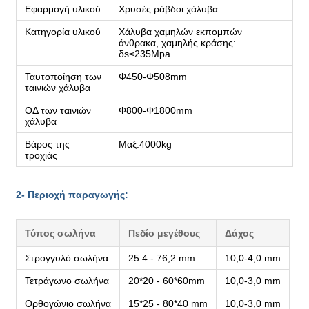
Εφαρμογή υλικού
Χρυσές ράβδοι χάλυβα
Κατηγορία υλικού
Χάλυβα χαμηλών εκπομπών
άνθρακα, χαμηλής κράσης:
δs≤235Mpa
Ταυτοποίηση των
Φ450-Φ508mm
ταινιών χάλυβα
ΟΔ των ταινιών
Φ800-Φ1800mm
χάλυβα
Βάρος της
Μαξ.4000kg
τροχιάς
2- Περιοχή παραγωγής:
Τύπος σωλήνα
Πεδίο μεγέθους
Δάχος
Στρογγυλό σωλήνα
25.4 - 76,2 mm
10,0-4,0 mm
Τετράγωνο σωλήνα
20*20 - 60*60mm
10,0-3,0 mm
Ορθογώνιο σωλήνα
15*25 - 80*40 mm
10,0-3,0 mm