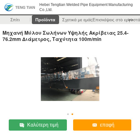
Hebei Tengtian Welded Pipe Equipment Manufacturing
Co.,Ltd.
Σπίτι
Προϊόντα
Σχετικά με εμάς
Επισκέψεις στο εργοστ
>>
Μηχανή Μύλου Σωλήνων Υψηλής Ακρίβειας 25.4-
76.2mm Διάμετρος, Ταχύτητα 100m/min
Καλύτερη τιμή
επαφή