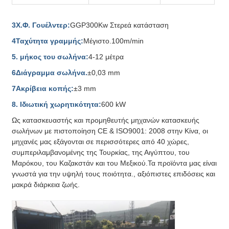
3Χ.Φ. Γουέλντερ:
GGP300Kw Στερεά κατάσταση
4Ταχύτητα γραμμής:
Μέγιστο.100m/min
5. μήκος του σωλήνα:
4-12 μέτρα
6Διάγραμμα σωλήνα.
±0,03 mm
7Ακρίβεια κοπής:
±3 mm
8. Ιδιωτική χωρητικότητα:
600 kW
Ως κατασκευαστής και προμηθευτής μηχανών κατασκευής
σωλήνων με πιστοποίηση CE & ISO9001: 2008 στην Κίνα, οι
μηχανές μας εξάγονται σε περισσότερες από 40 χώρες,
συμπεριλαμβανομένης της Τουρκίας, της Αιγύπτου, του
Μαρόκου, του Καζακστάν και του Μεξικού.Τα προϊόντα μας είναι
γνωστά για την υψηλή τους ποιότητα., αξιόπιστες επιδόσεις και
μακρά διάρκεια ζωής.