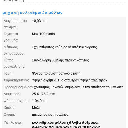
μηχανή κυλινδρικών μύλων
Διάγραμμα του
±0,03 mm
σωλήνα.:
Ταχύτητα
Max.100m/min
γραμμής:
Μέθοδος
Σχηματίζοντας κρύο ρολό από κυλίνδρους
σχηματισμού:
Τύπος
Συγκόλληση υψηλής περιεκτικότητας
συγκόλλησης:
Τομή:
Ψυχρό πριονιστήρα χωρίς μύτη
Χαρακτηριστικό:
Υψηλή ακρίβεια. Πιο σταθερό? Υψηλή ταχύτητα?
Προσαρμοσμένος:
Σχεδιασμός μηχανών σύμφωνα με την απαίτηση του πελάτη
Διάμετρος:
25.4 - 76,2 mm
Φάσμα πάχους:
1.04.0mm
Χρώμα:
Μπλε
Ονομα:
μηχάνημα μύτη σωλήνα
κυλινδρικός μύλος χάλυβα άνθρακα
Υψηλό φως:
,
σωλήνας που κατασκευάζει τη μηχανή