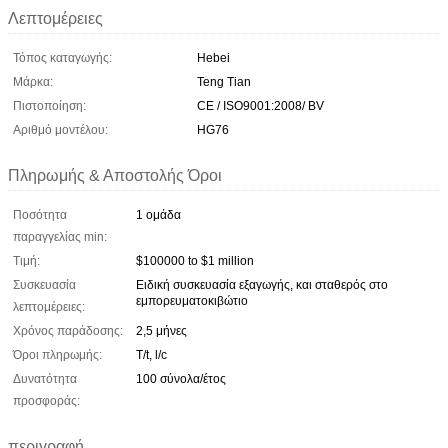
Λεπτομέρειες
Τόπος καταγωγής:
Hebei
Μάρκα:
Teng Tian
Πιστοποίηση:
CE / ISO9001:2008/ BV
Αριθμό μοντέλου:
HG76
Πληρωμής & Αποστολής Όροι
Ποσότητα
1 ομάδα
παραγγελίας min:
Τιμή:
$100000 to $1 million
Συσκευασία
Ειδική συσκευασία εξαγωγής, και σταθερός στο
εμπορευματοκιβώτιο
λεπτομέρειες:
Χρόνος παράδοσης:
2,5 μήνες
Όροι πληρωμής:
T/t, l/c
Δυνατότητα
100 σύνολα/έτος
προσφοράς:
περιγραφή