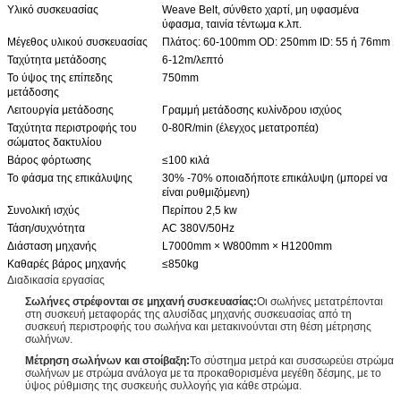
Υλικό συσκευασίας
Weave Belt, σύνθετο χαρτί, μη υφασμένα
ύφασμα, ταινία τέντωμα κ.λπ.
Μέγεθος υλικού συσκευασίας
Πλάτος: 60-100mm OD: 250mm ID: 55 ή 76mm
Ταχύτητα μετάδοσης
6-12m/λεπτό
Το ύψος της επίπεδης
750mm
μετάδοσης
Λειτουργία μετάδοσης
Γραμμή μετάδοσης κυλίνδρου ισχύος
Ταχύτητα περιστροφής του
0-80R/min (έλεγχος μετατροπέα)
σώματος δακτυλίου
Βάρος φόρτωσης
≤100 κιλά
Το φάσμα της επικάλυψης
30% -70% οποιαδήποτε επικάλυψη (μπορεί να
είναι ρυθμιζόμενη)
Συνολική ισχύς
Περίπου 2,5 kw
Τάση/συχνότητα
AC 380V/50Hz
Διάσταση μηχανής
L7000mm × W800mm × H1200mm
Καθαρές βάρος μηχανής
≤850kg
Διαδικασία εργασίας
Σωλήνες στρέφονται σε μηχανή συσκευασίας:
Οι σωλήνες μετατρέπονται
στη συσκευή μεταφοράς της αλυσίδας μηχανής συσκευασίας από τη
συσκευή περιστροφής του σωλήνα και μετακινούνται στη θέση μέτρησης
σωλήνων.
Μέτρηση σωλήνων και στοίβαξη:
Το σύστημα μετρά και συσσωρεύει στρώμα
σωλήνων με στρώμα ανάλογα με τα προκαθορισμένα μεγέθη δέσμης, με το
ύψος ρύθμισης της συσκευής συλλογής για κάθε στρώμα.