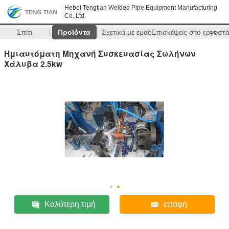
Hebei Tengtian Welded Pipe Equipment Manufacturing
Co.,Ltd.
Σπίτι
Προϊόντα
Σχετικά με εμάς
Επισκέψεις στο εργοστ
>>
Ημιαυτόματη Μηχανή Συσκευασίας Σωλήνων
Χάλυβα 2.5kw
Καλύτερη τιμή
επαφή