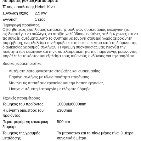
Αυτόματος βαθμός
Ημι αυτόματο
Τόπος προέλευσης
Hebei, Κίνα
Συνολική ισχύς
2,5 kW
Εγγύηση
1 έτος
Περιγραφή προϊόντος
Ο βοηθητικός εξοπλισμός κατασκευής σωλήνων συσκευασίας σωλήνων έχει
σχεδιαστεί για να συλλέγει, να στοίβει χαλύβδιους σωλήνες σε 6 ή 4 γωνίες και να
τις συνδέει αυτόματα. Αυτό το σύστημα λειτουργεί σταθερά χωρίς χειροκίνητη
παρέμβαση, ενώ εξαλείφει τον θόρυβο και το σοκ επίκεντρο κατά τη διάρκεια της
διαδικασίας χειρισμού σωλήνων. Η γραμμή συσκευασίας μας ενισχύει την
ποιότητα των σωλήνων και την αποτελεσματικότητα της παραγωγής μειώνοντας
παράλληλα το κόστος και εξαλείφει τους πιθανούς κινδύνους για την ασφάλεια.
Βασικά χαρακτηριστικά
Αυτόματη λειτουργικότητα στοίβαξης και συσκευασίας
Παράγει σωλήνες με τέλεια ποιότητα επιφάνειας
Μειώνει τις απαιτήσεις εργασίας και την ένταση εργασίας
Ήσυχη αυτόματη λειτουργία με ελάχιστο θόρυβο
Τεχνικές παραμέτρους
Το μήκος του προϊόντος
1000≤l≤6000mm
Η μέγιστη διάμετρος του
≤300mm
προϊόντος
Περιστρεφόμενη εσωτερική
500mm
διάμετρο
Το μήκος της γραμμής
Το μπροστινό και το πίσω μέρος είναι 3 μέτρα,
μετάδοσης
συνολικά 6 μέτρα