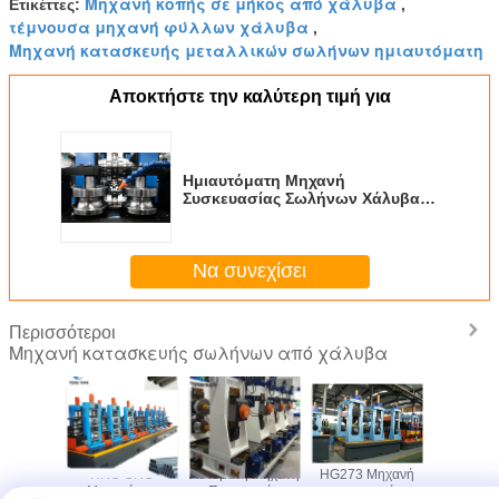
Μηχανή κοπής σε μήκος από χάλυβα
Ετικέττες:
,
τέμνουσα μηχανή φύλλων χάλυβα
,
Μηχανή κατασκευής μεταλλικών σωλήνων ημιαυτόματη
Αποκτήστε την καλύτερη τιμή για
Ημιαυτόματη Μηχανή
Συσκευασίας Σωλήνων Χάλυβα
2.5kw
Να συνεχίσει
Περισσότεροι
Μηχανή κατασκευής σωλήνων από χάλυβα
ανή
HRC CRC
Αυτόματη Μηχανή
HG273 Μηχανή
Μηχα
κευής
Μηχανή για
Παραγωγής
κατασκευής
κατασκ