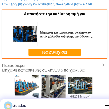
Σταθερή μηχανή κατασκευής σωλήνων μετάλλου
Αποκτήστε την καλύτερη τιμή για
Μηχανή κατασκευής σωλήνων
από χάλυβα υψηλής απόδοσης
1.6-3.5 mm πάχος
Να συνεχίσει
Περισσότεροι
Μηχανή κατασκευής σωλήνων από χάλυβα
ανή
HRC CRC
Αυτόματη Μηχανή
HG273 Μηχανή
Μηχα
κευής
Μηχανή για
Παραγωγής
κατασκευής
κατασκ
 χάλυβα
σωλήνες από
Τετράγωνων
σωλήνων από
χαλύβδ
Suadas
 1-5mm
ανθρακικό χάλυβα
Χαλύβδινων
χάλυβα με
σωλή