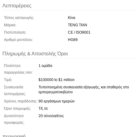
Λεπτομέρειες
Τόπος καταγωγής:
Κίνα
Μάρκα:
TENG TIAN
Πιστοποίηση:
CE / ISO9001
Αριθμό μοντέλου:
HG89
Πληρωμής & Αποστολής Όροι
Ποσότητα
1 ομάδα
παραγγελίας min:
Τιμή:
$100000 to $1 million
Συσκευασία
Τυποποιημένη συσκευασία εξαγωγής, και σταθερός στο
εμπορευματοκιβώτιο
λεπτομέρειες:
Χρόνος παράδοσης:
90 εργάσιμων ημερών
Όροι πληρωμής:
T/t, l/c
Δυνατότητα
20 σύνολα/έτος
προσφοράς:
περιγραφή