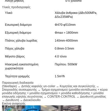
Ανοχή μήκους
0-5 χιλιοστά
Υλικές προδιαγραφές
Υλικό
Χάλυβα άνθρακα (ΔB≤500MPa,
ΔS≤235MPa)
Εσωτερική διάμετρο
Φ470-φ510mm
Εξωτερική διάμετρο
Φmax = 1800mm
Πλάτος χάλυβα λωρίδας
140mm-4000mm
Πάχος χάλυβα
0.8mm-3.5mm
Μέγιστο βάρος
4.0 τόνοι
Ηλεκτρική εγκατεστημένη
Περίπου. 500kW
χωρητικότητα
Ταχύτητα γραμμής
1.5m³/h
Παραγωγική διαδικασία
{Steeltape} → Διπλής κεφαλής un-coiler → Κομητέας και συγκολλητής →
Σπειροειδής συσσωρευτής → Τμήμα σχηματισμού (μονάδα ισοπέδωσης + κύρια
μονάδα οδήγησης + μονάδα σχηματισμού + μονάδα καθοδήγησης + μονάδα
επαγωγής υψηλής συχνότητας → CONTER-CONTROL → Διευθυντή μονάδας
→ Διευθυντή → Διευκόλουθο
Εικόνα αναφοράς