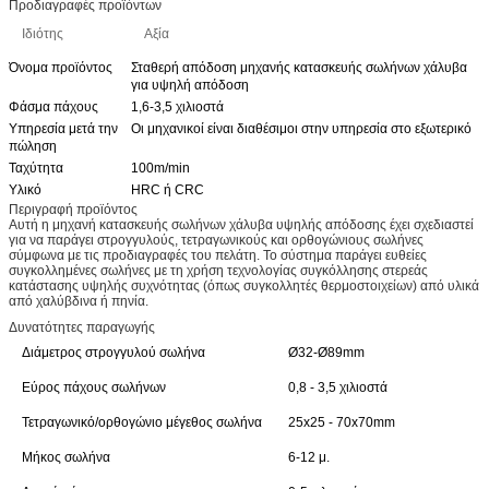
Προδιαγραφές προϊόντων
Ιδιότης
Αξία
Όνομα προϊόντος
Σταθερή απόδοση μηχανής κατασκευής σωλήνων χάλυβα
για υψηλή απόδοση
Φάσμα πάχους
1,6-3,5 χιλιοστά
Υπηρεσία μετά την
Οι μηχανικοί είναι διαθέσιμοι στην υπηρεσία στο εξωτερικό
πώληση
Ταχύτητα
100m/min
Υλικό
HRC ή CRC
Περιγραφή προϊόντος
Αυτή η μηχανή κατασκευής σωλήνων χάλυβα υψηλής απόδοσης έχει σχεδιαστεί
για να παράγει στρογγυλούς, τετραγωνικούς και ορθογώνιους σωλήνες
σύμφωνα με τις προδιαγραφές του πελάτη. Το σύστημα παράγει ευθείες
συγκολλημένες σωλήνες με τη χρήση τεχνολογίας συγκόλλησης στερεάς
κατάστασης υψηλής συχνότητας (όπως συγκολλητές θερμοστοιχείων) από υλικά
από χαλύβδινα ή πηνία.
Δυνατότητες παραγωγής
Διάμετρος στρογγυλού σωλήνα
Ø32-Ø89mm
Εύρος πάχους σωλήνων
0,8 - 3,5 χιλιοστά
Τετραγωνικό/ορθογώνιο μέγεθος σωλήνα
25x25 - 70x70mm
Μήκος σωλήνα
6-12 μ.