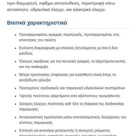
προ-διαχωρητή, σφίξιμο,αποσύνδεση, περιστροφή κάτω
αυτοκίνητο, υδραυλικό έλεγχο, και ηλεκτρικό έλεγχο.
Βασικά χαρακτηριστικά
Προσαρμοσμένες γραμμές παραγωγής, προσαρμοσμένες στις
απαιτήσεις του πελάτη
Ευέλικτη διαμόρφωση με επιλογές ξετυλίγματος με ένα ή δύο
μανδύες
Έλεγχος ακρίβειας για την κεντρική γραμμή, τα εξαρτήματα κοπής
και την ανάκαμψη
Μέτρα προστασίας επιφάνειας για ευαίσθητα υλικά όπως το
ανοξείδωτο χάλυβα
Προηγμένος σχεδιασμός και παραγωγή υδραυλικών συστημάτων
Υψηλής ποιότητας εξαρτήματα από αξιόπιστους προμηθευτές
Σκληρός έλεγχος ποιότητας καθ 'όλη τη διάρκεια της διαδικασίας
παραγωγής
Ανταγωνιστική τιμολόγηση μέσω αποτελεσματικής διαχείρισης του
κόστους παραγωγής
Επιλογή για κινητήρα μετατροπής ή συνεχούς ρεύματος
(προεπιλεγμένος κινητήρας συνεχούς ρεύματος με κινητήρα