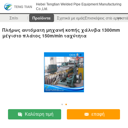
Hebei Tengtian Welded Pipe Equipment Manufacturing
Co.,Ltd.
Σπίτι
Προϊόντα
Σχετικά με εμάς
Επισκέψεις στο εργοστ
>>
Πλήρως αυτόματη μηχανή κοπής χάλυβα 1300mm
μέγιστο πλάτος 150m/min ταχύτητα
Καλύτερη τιμή
επαφή