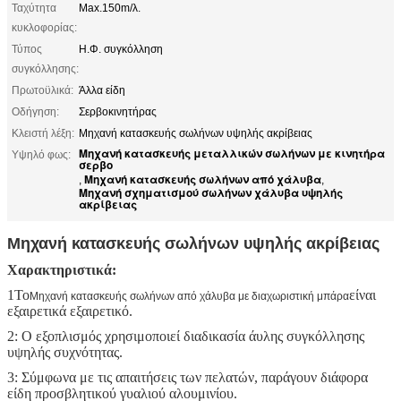
Ταχύτητα
Max.150m/λ.
κυκλοφορίας:
Τύπος
Η.Φ. συγκόλληση
συγκόλλησης:
Πρωτοϋλικά:
Άλλα είδη
Οδήγηση:
Σερβοκινητήρας
Κλειστή λέξη:
Μηχανή κατασκευής σωλήνων υψηλής ακρίβειας
Μηχανή κατασκευής μεταλλικών σωλήνων με κινητήρα
Υψηλό φως:
σερβο
Μηχανή κατασκευής σωλήνων από χάλυβα
,
,
Μηχανή σχηματισμού σωλήνων χάλυβα υψηλής
ακρίβειας
Μηχανή κατασκευής σωλήνων υψηλής ακρίβειας
Χαρακτηριστικά:
1Το
είναι
Μηχανή κατασκευής σωλήνων από χάλυβα με διαχωριστική μπάρα
εξαιρετικά εξαιρετικό.
2: Ο εξοπλισμός χρησιμοποιεί διαδικασία άυλης συγκόλλησης
υψηλής συχνότητας.
3: Σύμφωνα με τις απαιτήσεις των πελατών, παράγουν διάφορα
είδη προσβλητικού γυαλιού αλουμινίου.