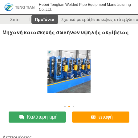
Hebei Tengtian Welded Pipe Equipment Manufacturing
Co.,Ltd.
Σπίτι
Προϊόντα
Σχετικά με εμάς
Επισκέψεις στο εργοστ
>>
Μηχανή κατασκευής σωλήνων υψηλής ακρίβειας
Καλύτερη τιμή
επαφή
Λεπτομέρειες