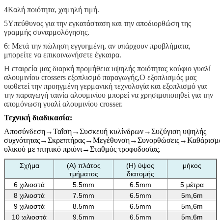
4Καλή ποιότητα, χαμηλή τιμή.
5Υπεύθυνος για την εγκατάσταση και την αποδιορθώ­ση της
γραμμής συναρμολόγησης.
6: Μετά την πώληση εγγυημένη, αν υπάρχουν προβλήματα,
μπορείτε να επικοινωνήσετε έγκαιρα.
Η εταιρεία μας διαρκή προμήθεια υψηλής ποιότητας κούφιο γυαλί
αλουμινίου crossers εξοπλισμό παραγωγής,Ο εξοπλισμός μας
υιοθετεί την προηγμένη γερμανική τεχνολογία και εξοπλισμό για
την παραγωγή ταινία αλουμινίου μπορεί να χρησιμοποιηθεί για την
απομόνωση γυαλί αλουμινίου crosser.
Τεχνική διαδικασία:
Αποσύνδεση→Ταΐση→Συσκευή κυλίνδρων→Συζύγιση υψηλής
συχνότητας→Σκρεπτήρας→Μεγέθυνση→Συνορθώσεις→Καθάρισμ
υλικού με πτητικό πριόνι→Σταθμός τροφοδοσίας.
Σχήμα
(Α) πλάτος
(H) ύψος
μήκος
τμήματος
διατομής
6 χιλιοστά
5.5mm
6.5mm
5 μέτρα
8 χιλιοστά
7.5mm
6.5mm
5m,6m
9 χιλιοστά
8.5mm
6.5mm
5m,6m
10 χιλιοστά
9.5mm
6.5mm
5m,6m