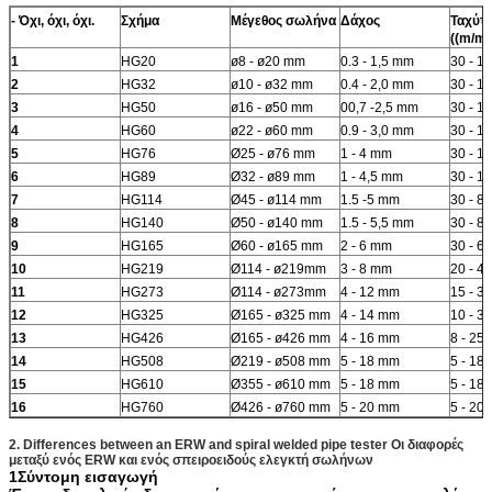
- Όχι, όχι, όχι.
Σχήμα
Μέγεθος σωλήνα
Δάχος
Ταχύτ
((m/mi
1
HG20
ø8 - ø20 mm
0.3 - 1,5 mm
30 - 1
2
HG32
ø10 - ø32 mm
0.4 - 2,0 mm
30 - 1
3
HG50
ø16 - ø50 mm
00,7 -2,5 mm
30 - 1
4
HG60
ø22 - ø60 mm
0.9 - 3,0 mm
30 - 1
5
HG76
Ø25 - ø76 mm
1 - 4 mm
30 - 1
6
HG89
Ø32 - ø89 mm
1 - 4,5 mm
30 - 1
7
HG114
Ø45 - ø114 mm
1.5 -5 mm
30 - 80
8
HG140
Ø50 - ø140 mm
1.5 - 5,5 mm
30 - 80
9
HG165
Ø60 - ø165 mm
2 - 6 mm
30 - 60
10
HG219
Ø114 - ø219mm
3 - 8 mm
20 - 45
11
HG273
Ø114 - ø273mm
4 - 12 mm
15 - 30
12
HG325
Ø165 - ø325 mm
4 - 14 mm
10 - 30
13
HG426
Ø165 - ø426 mm
4 - 16 mm
8 - 25
14
HG508
Ø219 - ø508 mm
5 - 18 mm
5 - 18
15
HG610
Ø355 - ø610 mm
5 - 18 mm
5 - 18
16
HG760
Ø426 - ø760 mm
5 - 20 mm
5 - 20
2. Differences between an ERW and spiral welded pipe tester Οι διαφορές
μεταξύ ενός ERW και ενός σπειροειδούς ελεγκτή σωλήνων
1Σύντομη εισαγωγή