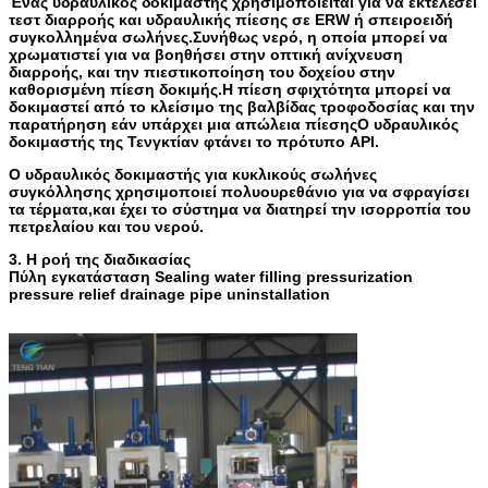
Ένας υδραυλικός δοκιμαστής χρησιμοποιείται για να εκτελέσει
τεστ διαρροής και υδραυλικής πίεσης σε ERW ή σπειροειδή
συγκολλημένα σωλήνες.Συνήθως νερό, η οποία μπορεί να
χρωματιστεί για να βοηθήσει στην οπτική ανίχνευση
διαρροής, και την πιεστικοποίηση του δοχείου στην
καθορισμένη πίεση δοκιμής.Η πίεση σφιχτότητα μπορεί να
δοκιμαστεί από το κλείσιμο της βαλβίδας τροφοδοσίας και την
παρατήρηση εάν υπάρχει μια απώλεια πίεσηςΟ υδραυλικός
δοκιμαστής της Τενγκτίαν φτάνει το πρότυπο API.
Ο υδραυλικός δοκιμαστής για κυκλικούς σωλήνες
συγκόλλησης χρησιμοποιεί πολυουρεθάνιο για να σφραγίσει
τα τέρματα,και έχει το σύστημα να διατηρεί την ισορροπία του
πετρελαίου και του νερού.
3. Η ροή της διαδικασίας
Πύλη εγκατάσταση Sealing water filling pressurization
pressure relief drainage pipe uninstallation