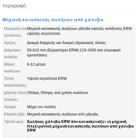
περιγραφή
Μηχανή κατασκευής σωλήνων από χάλυβα
Ονομασία του
Μηχανή κατασκευής σωλήνων χάλυβα υψηλής απόδοσης ERW
υψηλής συχνότητας
προϊόντος:
Χρήση::
Δοκιμή διαρροής και δοκιμή υδραυλικής πίεσης
Διάμετρος
50-610 mm (Εργαστήριο ERW) 219-2400 mm (στροφικό
εργοστάσιο)
σωλήνα:
Μήκος
6-12 μέτρα
σωλήνων::
Τύπος
Υψηλή συχνότητα ERW
συγκόλλησης:
μέγιστη πίεση
20mpa, 50mpa, ανά χρήση σωλήνων
δοκιμής::
Χρώμα:
Μέχρι τον πελάτη
Κλειστή λέξη:
Μηχανή κατασκευής σωλήνων από χάλυβα
Σωλήνας χάλυβα ERW που κατασκευάζει τη μηχανή
Υψηλό φως:
,
Ηλεκτρονική μηχανή κατασκευής σωλήνων από χάλυβα
ERW
,