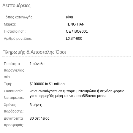
Λεπτομέρειες
Τόπος καταγωγής:
Κίνα
Μάρκα:
TENG TIAN
Πιστοποίηση:
CE / ISO9001
Αριθμό μοντέλου:
LXSY-600
Πληρωμής & Αποστολής Όροι
Ποσότητα
1 σύνολο
παραγγελίας
min:
Τιμή:
$100000 to $1 million
Συσκευασία
να συσκευάζονται σε εμπορευματοκιβώτια ή σε χύδη φορτίο
για υπερμεγέθη μέρη και να παραδίδονται μέσω
λεπτομέρειες:
Χρόνος
3 μήνες
παράδοσης:
Δυνατότητα
30 σετ / έτος
προσφοράς: