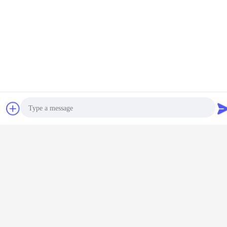
συζήτηση
Ζητήστε ένα
απόσπασμα
Photo
Video Call
Audio Call