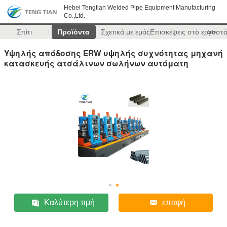
Hebei Tengtian Welded Pipe Equipment Manufacturing
Co.,Ltd.
Σπίτι
Προϊόντα
Σχετικά με εμάς
Επισκέψεις στο εργοστ
>>
Υψηλής απόδοσης ERW υψηλής συχνότητας μηχανή
κατασκευής ατσάλινων σωλήνων αυτόματη
Καλύτερη τιμή
επαφή