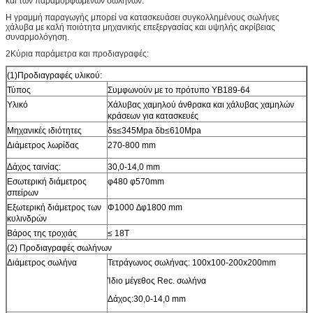
και των παραμορφωμένων σωλήνων.
Η γραμμή παραγωγής μπορεί να κατασκευάσει συγκολλημένους σωλήνες
χάλυβα με καλή ποιότητα μηχανικής επεξεργασίας και υψηλής ακρίβειας
συναρμολόγηση.
2Κύρια παράμετρα και προδιαγραφές:
(1)Προδιαγραφές υλικού:
Τύπος
Συμφωνούν με το πρότυπο YB189-64
Υλικό
Χάλυβας χαμηλού άνθρακα και χάλυβας χαμηλών
κράσεων για κατασκευές
Μηχανικές ιδιότητες
δs≤345Mpa δb≤610Mpa
Διάμετρος λωρίδας
270-800 mm
Δάχος ταινίας:
30,0-14,0 mm
Εσωτερική διάμετρος
φ480 φ570mm
σπείρων
Εξωτερική διάμετρος των
Φ1000 ∆φ1800 mm
κυλινδρών
Βάρος της τροχιάς
≤ 18T
(2) Προδιαγραφές σωλήνων
Διάμετρος σωλήνα
Τετράγωνος σωλήνας: 100x100-200x200mm
Ίδιο μέγεθος Rec. σωλήνα
Δάχος:30,0-14,0 mm