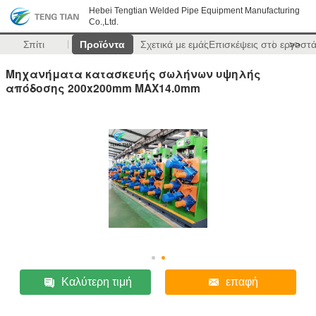
Hebei Tengtian Welded Pipe Equipment Manufacturing
Co.,Ltd.
Σπίτι
Προϊόντα
Σχετικά με εμάς
Επισκέψεις στο εργοστ
>>
Μηχανήματα κατασκευής σωλήνων υψηλής
απόδοσης 200x200mm MAX14.0mm
Καλύτερη τιμή
επαφή