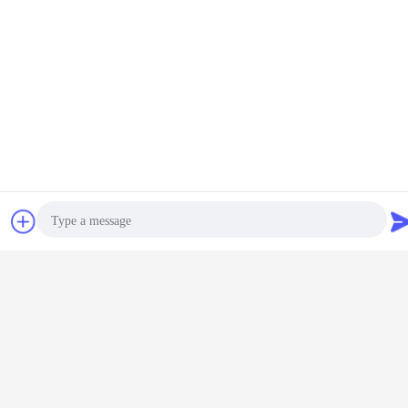
συζήτηση
Ζητήστε ένα
απόσπασμα
Photo
Video Call
Audio Call