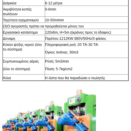
Διάρκεια
6-12 μέτρα
Ακριβότητα κοπής
0-6mm
σωλήνων
Ταχύτητα σχηματισμού
10-50m/min
(3)Ο αγοραστής πρέπει να προμηθεύεται μόνος του
Εργασιακό κατάστημα
120x6m, H>5m ((κράνος προς το έδαφος)
Δύναμη
Περίπου.1212KW 380V/50Hz/3 φάσεις
Κύκλο ψύξης νερού (όλο
Πληροφοριακή ροή: 20 T/h 30 T/h
το σύστημα)
Όγκος πισίνας: 30m3
Συμπυκνωμένος αέρας
Ρύση: 5m3/min
(όλο το σύστημα)
Πίεση: 5-7kg/cm2
Άλλα
Η λίστα που θα παραδώσει ο πωλητής