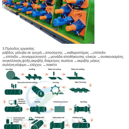
3.Πρόοδος εργασίας:
ράβδος χάλυβα σε τροχιά→αποσύρτης →καθαριστήρας →επίπεδο
→επίπεδο→συναρμολογητή →μονάδα αποθήκευσης υλικών →συσκευασμένη,
συγκόλληση,ψύξη,ακριβής διάμετρος σωλήνα →ακριβής μήκος
σωλήνα,κόψιμο→ελέγχος →πακέτο