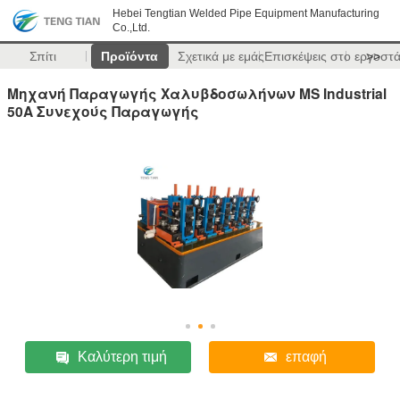
Hebei Tengtian Welded Pipe Equipment Manufacturing
Co.,Ltd.
Σπίτι
Προϊόντα
Σχετικά με εμάς
Επισκέψεις στο εργοστ
>>
Μηχανή Παραγωγής Χαλυβδοσωλήνων MS Industrial
50A Συνεχούς Παραγωγής
Καλύτερη τιμή
επαφή