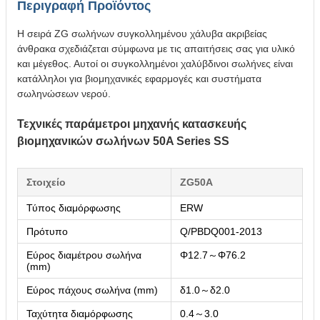
Περιγραφή Προϊόντος
Η σειρά ZG σωλήνων συγκολλημένου χάλυβα ακριβείας
άνθρακα σχεδιάζεται σύμφωνα με τις απαιτήσεις σας για υλικό
και μέγεθος. Αυτοί οι συγκολλημένοι χαλύβδινοι σωλήνες είναι
κατάλληλοι για βιομηχανικές εφαρμογές και συστήματα
σωληνώσεων νερού.
Τεχνικές παράμετροι μηχανής κατασκευής
βιομηχανικών σωλήνων 50A Series SS
Στοιχείο
ZG50A
Τύπος διαμόρφωσης
ERW
Πρότυπο
Q/PBDQ001-2013
Εύρος διαμέτρου σωλήνα
Φ12.7～Φ76.2
(mm)
Εύρος πάχους σωλήνα (mm)
δ1.0～δ2.0
Ταχύτητα διαμόρφωσης
0.4～3.0