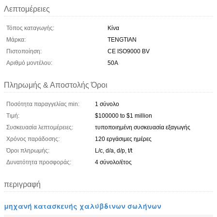
Λεπτομέρειες
Τόπος καταγωγής:
Κίνα
Μάρκα:
TENGTIAN
Πιστοποίηση:
CE ISO9000 BV
Αριθμό μοντέλου:
50A
Πληρωμής & Αποστολής Όροι
Ποσότητα παραγγελίας min:
1 σύνολο
Τιμή:
$100000 to $1 million
Συσκευασία λεπτομέρειες:
τυποποιημένη συσκευασία εξαγωγής
Χρόνος παράδοσης:
120 εργάσιμες ημέρες
Όροι πληρωμής:
L/c, d/a, d/p, t/t
Δυνατότητα προσφοράς:
4 σύνολο/έτος
περιγραφή
μηχανή κατασκευής χαλύβδινων σωλήνων