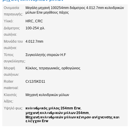
Ονομασία
Μεγάλη μηχανή 100254mm διάμετρος 4.012.7mm κυλινδρικών
μύλων Erw μεγέθους πάχος
παραγωγής:
Υλικό:
HRC, CRC
Διάμετρος
100-254 χιλ.
σωλήνα:
Μονάδα του
4.012.7mm
σωλήνα:
Τύπος
Συγκολλητής στερεών H.F
συγκόλλησης:
Μορφή
Κύκλος, τετραγωνικός, ορθογώνιος
σωλήνων:
Roller
Cr12/SKD11
materoal:
Κλειστές
Μηχανή κυλινδρικών μύλων
λέξεις:
κυλινδρικός μύλος 254mm Erw
Υψηλό φως:
,
μηχανή κυλινδρικών μύλων 254mm
,
Μηχανή κυλινδρικών μύλων κέντρου ανίχνευσης και
ελέγχου Erw