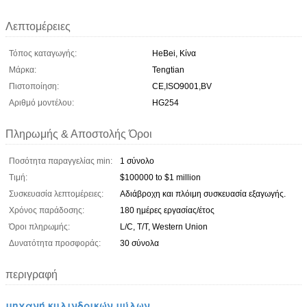
Λεπτομέρειες
Τόπος καταγωγής:
HeBei, Κίνα
Μάρκα:
Tengtian
Πιστοποίηση:
CE,ISO9001,BV
Αριθμό μοντέλου:
HG254
Πληρωμής & Αποστολής Όροι
Ποσότητα παραγγελίας min:
1 σύνολο
Τιμή:
$100000 to $1 million
Συσκευασία λεπτομέρειες:
Αδιάβροχη και πλόιμη συσκευασία εξαγωγής.
Χρόνος παράδοσης:
180 ημέρες εργασίας/έτος
Όροι πληρωμής:
L/C, T/T, Western Union
Δυνατότητα προσφοράς:
30 σύνολα
περιγραφή
μηχανή κυλινδρικών μύλων