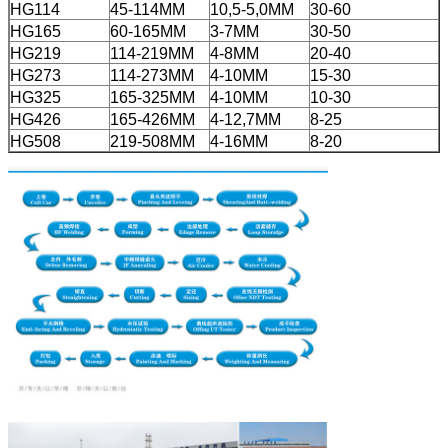
HG114
45-114MM
10,5-5,0MM
30-60
HG165
60-165MM
3-7MM
30-50
HG219
114-219MM
4-8MM
20-40
HG273
114-273MM
4-10MM
15-30
HG325
165-325MM
4-10MM
10-30
HG426
165-426MM
4-12,7MM
8-25
HG508
219-508MM
4-16MM
8-20