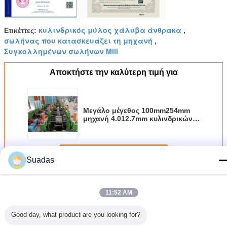
κυλινδρικός μύλος χάλυβα άνθρακα
Ετικέττες:
,
σωλήνας που κατασκευάζει τη μηχανή
,
Συγκολλημένων σωλήνων Mill
Αποκτήστε την καλύτερη τιμή για
Μεγάλο μέγεθος 100mm254mm
μηχανή 4.012.7mm κυλινδρικών
μύλων κέντρου ανίχνευσης και
ελέγχου Erw διαμέτρων πάχος
Να συνεχίσει
Suadas
μηχανή κυλινδρικών μύλων
Περισσότεροι
11:52 AM
Good day, what product are you looking for?