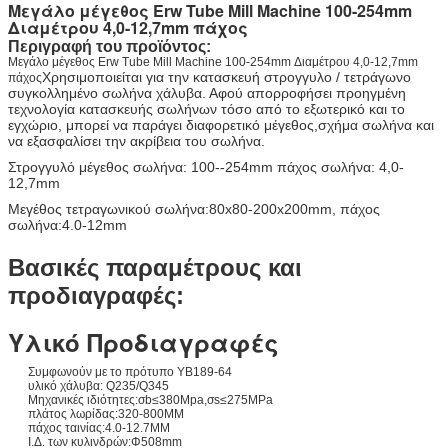
Μεγάλο μέγεθος Erw Tube Mill Machine 100-254mm
Διαμέτρου 4,0-12,7mm πάχος
Περιγραφή του προϊόντος:
Μεγάλο μέγεθος Erw Tube Mill Machine 100-254mm Διαμέτρου 4,0-12,7mm
Χρησιμοποιείται για την κατασκευή στρογγυλο / τετράγωνο
πάχος
συγκολλημένο σωλήνα χάλυβα. Αφού απορροφήσει προηγμένη
τεχνολογία κατασκευής σωλήνων τόσο από το εξωτερικό και το
εγχώριο, μπορεί να παράγει διαφορετικό μέγεθος,σχήμα σωλήνα και
να εξασφαλίσει την ακρίβεια του σωλήνα.
Στρογγυλό μέγεθος σωλήνα: 100--254mm πάχος σωλήνα: 4,0-
12,7mm
Μεγέθος τετραγωνικού σωλήνα:80x80-200x200mm, πάχος
σωλήνα:4.0-12mm
Βασικές παραμέτρους και
προδιαγραφές:
Υλικό
Προδιαγραφές
Συμφωνούν με το πρότυπο YB189-64
υλικό χάλυβα: Q235/Q345
Μηχανικές ιδιότητες:σb≤380Mpa,σs≤275MPa
πλάτος λωρίδας:320-800MM
πάχος ταινίας:4.0-12.7MM
Ι.Δ. των κυλινδρών:Φ508mm