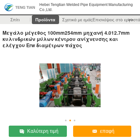
Hebei Tengtian Welded Pipe Equipment Manufacturing
Co.,Ltd.
Σπίτι
Προϊόντα
Σχετικά με εμάς
Επισκέψεις στο εργοστ
>>
Μεγάλο μέγεθος 100mm254mm μηχανή 4.012.7mm
κυλινδρικών μύλων κέντρου ανίχνευσης και
ελέγχου Erw διαμέτρων πάχος
Καλύτερη τιμή
επαφή