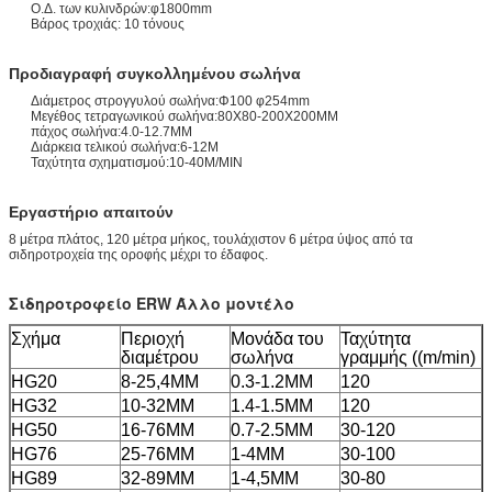
Ο.Δ. των κυλινδρών:φ1800mm
Βάρος τροχιάς: 10 τόνους
Προδιαγραφή συγκολλημένου σωλήνα
Διάμετρος στρογγυλού σωλήνα:Φ100 φ254mm
Μεγέθος τετραγωνικού σωλήνα:80X80-200X200MM
πάχος σωλήνα:4.0-12.7MM
Διάρκεια τελικού σωλήνα:6-12M
Ταχύτητα σχηματισμού:10-40M/MIN
Εργαστήριο απαιτούν
8 μέτρα πλάτος, 120 μέτρα μήκος, τουλάχιστον 6 μέτρα ύψος από τα
σιδηροτροχεία της οροφής μέχρι το έδαφος.
Σιδηροτροφείο ERW Άλλο μοντέλο
Σχήμα
Περιοχή
Μονάδα του
Ταχύτητα
διαμέτρου
σωλήνα
γραμμής ((m/min)
HG20
8-25,4MM
0.3-1.2MM
120
HG32
10-32MM
1.4-1.5MM
120
HG50
16-76MM
0.7-2.5MM
30-120
HG76
25-76MM
1-4MM
30-100
HG89
32-89MM
1-4,5MM
30-80