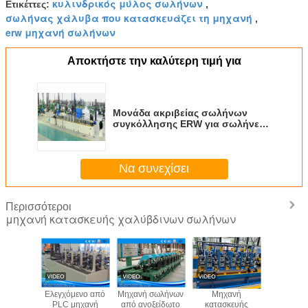
κυλινδρικός μύλος σωλήνων
Ετικέττες:
,
σωλήνας χάλυβα που κατασκευάζει τη μηχανή
,
erw μηχανή σωλήνων
Αποκτήστε την καλύτερη τιμή για
Μονάδα ακριβείας σωλήνων
συγκόλλησης ERW για σωλήνες
από ανθρακούχο χάλυβα
Να συνεχίσει
Περισσότεροι
μηχανή κατασκευής χαλύβδινων σωλήνων
on Steel
Ελεγχόμενο από
Μηχανή σωλήνων
Μηχανή
Μηχα
Making
PLC μηχανή
από ανοξείδωτο
κατασκευής
κατασκ