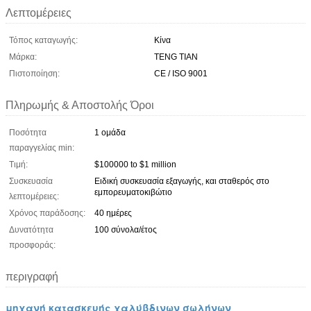
Λεπτομέρειες
Τόπος καταγωγής:
Κίνα
Μάρκα:
TENG TIAN
Πιστοποίηση:
CE / ISO 9001
Πληρωμής & Αποστολής Όροι
Ποσότητα
1 ομάδα
παραγγελίας min:
Τιμή:
$100000 to $1 million
Συσκευασία
Ειδική συσκευασία εξαγωγής, και σταθερός στο
εμπορευματοκιβώτιο
λεπτομέρειες:
Χρόνος παράδοσης:
40 ημέρες
Δυνατότητα
100 σύνολα/έτος
προσφοράς:
περιγραφή
μηχανή κατασκευής χαλύβδινων σωλήνων