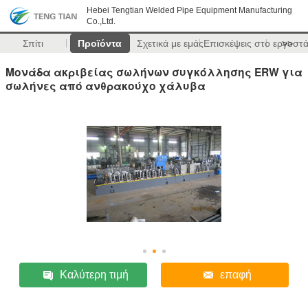
Hebei Tengtian Welded Pipe Equipment Manufacturing
Co.,Ltd.
Σπίτι
Προϊόντα
Σχετικά με εμάς
Επισκέψεις στο εργοστ
>>
Μονάδα ακριβείας σωλήνων συγκόλλησης ERW για
σωλήνες από ανθρακούχο χάλυβα
Καλύτερη τιμή
επαφή