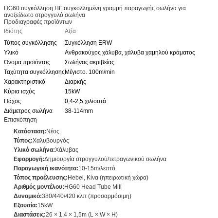
HG60 συγκόλληση HF συγκολλημένη γραμμή παραγωγής σωλήνα για
ανοξείδωτο στρογγυλό σωλήνα
Προδιαγραφές προϊόντων
Ιδιότης
Αξία
Τύπος συγκόλλησης
Συγκόλληση ERW
Υλικό
Ανθρακούχος χάλυβα, χάλυβα χαμηλού κράματος
Όνομα προϊόντος
Σωλήνας ακριβείας
Ταχύτητα συγκόλλησης
Μέγιστο. 100m/min
Χαρακτηριστικό
Διαρκής
Κύρια ισχύς
15kW
Πάχος
0,4-2,5 χιλιοστά
Διάμετρος σωλήνα
38-114mm
Επισκόπηση
Κατάσταση:
Νέος
Τύπος:
Χαλυβουργός
Υλικό σωλήνα:
Χάλυβας
Εφαρμογή:
Δημιουργία στρογγυλού/τετραγωνικού σωλήνα
Παραγωγική ικανότητα:
10-15m/λεπτό
Τόπος προέλευσης:
Hebei, Κίνα (ηπειρωτική χώρα)
Αριθμός μοντέλου:
HG60 Head Tube Mill
Δυναμικό:
380/440/420 κλπ (προσαρμόσιμη)
Εξουσία:
15kW
Διαστάσεις:
26 × 1,4 × 1,5m (L × W × H)