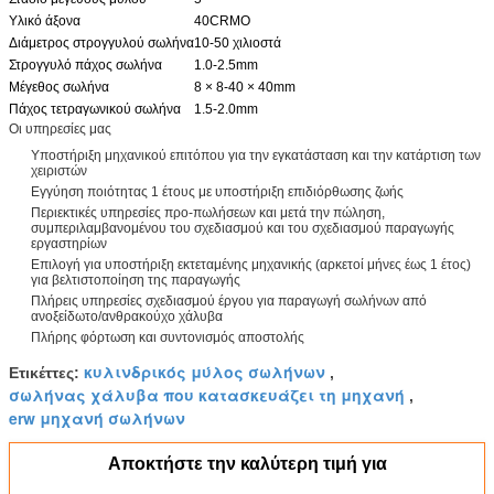
Υλικό άξονα
40CRMO
Διάμετρος στρογγυλού σωλήνα
10-50 χιλιοστά
Στρογγυλό πάχος σωλήνα
1.0-2.5mm
Μέγεθος σωλήνα
8 × 8-40 × 40mm
Πάχος τετραγωνικού σωλήνα
1.5-2.0mm
Οι υπηρεσίες μας
Υποστήριξη μηχανικού επιτόπου για την εγκατάσταση και την κατάρτιση των
χειριστών
Εγγύηση ποιότητας 1 έτους με υποστήριξη επιδιόρθωσης ζωής
Περιεκτικές υπηρεσίες προ-πωλήσεων και μετά την πώληση,
συμπεριλαμβανομένου του σχεδιασμού και του σχεδιασμού παραγωγής
εργαστηρίων
Επιλογή για υποστήριξη εκτεταμένης μηχανικής (αρκετοί μήνες έως 1 έτος)
για βελτιστοποίηση της παραγωγής
Πλήρεις υπηρεσίες σχεδιασμού έργου για παραγωγή σωλήνων από
ανοξείδωτο/ανθρακούχο χάλυβα
Πλήρης φόρτωση και συντονισμός αποστολής
κυλινδρικός μύλος σωλήνων
Ετικέττες:
,
σωλήνας χάλυβα που κατασκευάζει τη μηχανή
,
erw μηχανή σωλήνων
Αποκτήστε την καλύτερη τιμή για