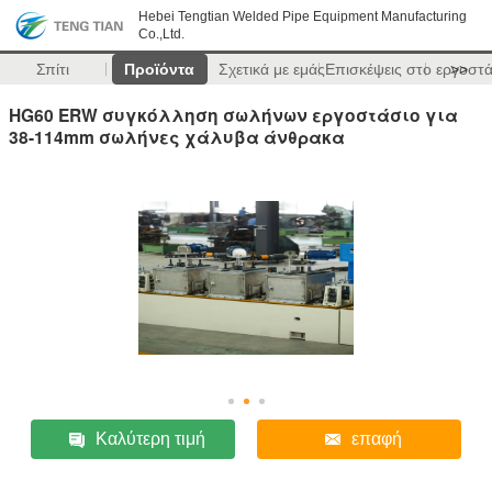
Hebei Tengtian Welded Pipe Equipment Manufacturing
Co.,Ltd.
Σπίτι
Προϊόντα
Σχετικά με εμάς
Επισκέψεις στο εργοστ
>>
HG60 ERW συγκόλληση σωλήνων εργοστάσιο για
38-114mm σωλήνες χάλυβα άνθρακα
Καλύτερη τιμή
επαφή