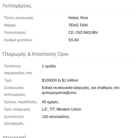
Λεπτομέρειες
Τόπος καταγωγής:
Hebei, Κίνα
Μάρκα:
TENG TIAN
Πιστοποίηση:
CE / ISO 9001/BV
Αριθμό μοντέλου:
SS-60
Πληρωμής & Αποστολής Όροι
Ποσότητα
1 ομάδα
παραγγελίας min:
Τιμή:
$100000 to $1 million
Συσκευασία
Ειδική συσκευασία εξαγωγής, και σταθερός στο
εμπορευματοκιβώτιο
λεπτομέρειες:
Χρόνος παράδοσης:
40 ημέρες
Όροι πληρωμής:
L/C, T/T, Western Union
Δυνατότητα
100 σύνολα/έτος
προσφοράς:
περιγραφή