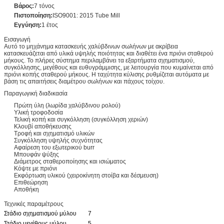
Βάρος:
7 τόνος
Πιστοποίηση:
ISO9001: 2015 Tube Mill
Εγγύηση:
1 έτος
Εισαγωγή
Αυτό το μηχάνημα κατασκευής χαλύβδινων σωλήνων με ακρίβεια
κατασκευάζεται από υλικά υψηλής ποιότητας και διαθέτει ένα πριόνι σταθερού
μήκους. Το πλήρες σύστημα περιλαμβάνει τα εξαρτήματα σχηματισμού,
συγκόλλησης, μεγέθους και ευθυγράμμισης, με λειτουργία που κυμαίνεται από
πριόνι κοπής σταθερού μήκους. Η ταχύτητα κύλισης ρυθμίζεται αυτόματα με
βάση τις απαιτήσεις διαμέτρου σωλήνων και πάχους τοίχου.
Παραγωγική διαδικασία
Πρώτη ύλη (λωρίδα χαλύβδινου ρολού)
Υλική τροφοδοσία
Τελική κοπή και συγκόλληση (συγκόλληση χεριών)
Κλουβί αποθήκευσης
Τροφή και σχηματισμό υλικών
Συγκόλληση υψηλής συχνότητας
Αφαίρεση του εξωτερικού burr
Μπουφάν ψύξης
Διάμετρος σταθεροποίησης και ισιώματος
Κόψτε με πριόνι
Εκφόρτωση υλικού (χειροκίνητη στοίβα και δέσμευση)
Επιθεώρηση
Αποθήκη
Τεχνικές παραμέτρους
Στάδιο σχηματισμού μύλου
7
Στάδιο μεγέθους μύλου
5