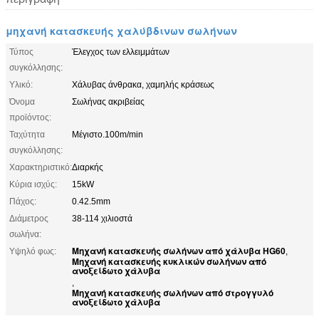
μηχανή κατασκευής χαλύβδινων σωλήνων
Τύπος
Έλεγχος των ελλειμμάτων
συγκόλλησης:
Υλικό:
Χάλυβας άνθρακα, χαμηλής κράσεως
Όνομα
Σωλήνας ακριβείας
προϊόντος:
Ταχύτητα
Μέγιστο.100m/min
συγκόλλησης:
Χαρακτηριστικό:
Διαρκής
Κύρια ισχύς:
15kW
Πάχος:
0.42.5mm
Διάμετρος
38-114 χιλιοστά
σωλήνα:
Μηχανή κατασκευής σωλήνων από χάλυβα HG60
Υψηλό φως:
,
Μηχανή κατασκευής κυκλικών σωλήνων από
ανοξείδωτο χάλυβα
,
Μηχανή κατασκευής σωλήνων από στρογγυλό
ανοξείδωτο χάλυβα