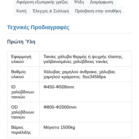
Αφαίρεση εξωτερικής γρέζας
Ψύξη
Διαμόρφωση
Κοπή
Έλεγχος & Συλλογή
Πρόσβαση στην αποθήκη
Τεχνικές Προδιαγραφές
Πρώτη Ύλη
Εφαρμογή
Ταινίες χάλυβα θερμής ή ψυχρής έλασης,
υλικού
γαλβανισμένες χαλύβδινες ταινίες
Βαθμός
Χάλυβας χαμηλού άνθρακα, χάλυβας
υλικού
χαμηλού κράματος: δs≤345Mpa
ID
Φ450-Φ508mm
χαλύβδινων
ταινιών
OD
Φ800-Φ2000mm
χαλύβδινων
ταινιών
Βάρος
Μέγιστο 1500kg
περιέλιξης