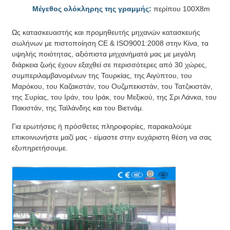
Μέγεθος ολόκληρης της γραμμής:
περίπου 100X8m
Ως κατασκευαστής και προμηθευτής μηχανών κατασκευής
σωλήνων με πιστοποίηση CE & ISO9001:2008 στην Κίνα, τα
υψηλής ποιότητας, αξιόπιστα μηχανήματά μας με μεγάλη
διάρκεια ζωής έχουν εξαχθεί σε περισσότερες από 30 χώρες,
συμπεριλαμβανομένων της Τουρκίας, της Αιγύπτου, του
Μαρόκου, του Καζακστάν, του Ουζμπεκιστάν, του Τατζικιστάν,
της Συρίας, του Ιράν, του Ιράκ, του Μεξικού, της Σρι Λάνκα, του
Πακιστάν, της Ταϊλάνδης και του Βιετνάμ.
Για ερωτήσεις ή πρόσθετες πληροφορίες, παρακαλούμε
επικοινωνήστε μαζί μας - είμαστε στην ευχάριστη θέση να σας
εξυπηρετήσουμε.