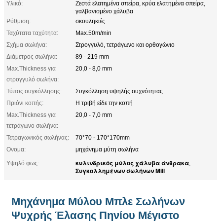
Υλικό:
Ζεστά ελατημένα σπείρα, κρύα ελατημένα σπείρα,
γαλβανισμένο χάλυβα
Ρύθμιση:
σκουληκιές
Ταχύτατα ταχύτητα:
Max.50m/min
Σχήμα σωλήνα:
Στρογγυλό, τετράγωνο και ορθογώνιο
Διάμετρος σωλήνα:
89 - 219 mm
Max.Thickness για
20,0 - 8,0 mm
στρογγυλό σωλήνα:
Τύπος συγκόλλησης:
Συγκόλληση υψηλής συχνότητας
Πριόνι κοπής:
Η τριβή είδε την κοπή
Max.Thickness για
20,0 - 7,0 mm
τετράγωνο σωλήνα:
Τετραγωνικός σωλήνας:
70*70 - 170*170mm
Ονομα:
μηχάνημα μύτη σωλήνα
κυλινδρικός μύλος χάλυβα άνθρακα
Υψηλό φως:
,
Συγκολλημένων σωλήνων Mill
Μηχάνημα Μύλου Μπλε Σωλήνων
Ψυχρής Έλασης Πηνίου Μέγιστο