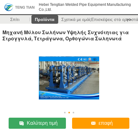
Hebei Tengtian Welded Pipe Equipment Manufacturing
Co.,Ltd.
Σπίτι
Προϊόντα
Σχετικά με εμάς
Επισκέψεις στο εργοστ
>>
Μηχανή Μύλου Σωλήνων Υψηλής Συχνότητας για
Στρογγυλά, Τετράγωνα, Ορθογώνια Σωληνωτά
Καλύτερη τιμή
επαφή