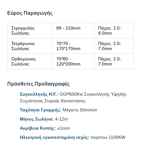
Εύρος Παραγωγής
Στρογγυλός
89 - 219mm
Πάχος: 2.0-
Σωλήνας
8.0mm
Τετράγωνος
70*70 -
Πάχος: 2.0-
Σωλήνας
170*170mm
7.0mm
Ορθογώνιος
70*80 -
Πάχος: 2.0-
Σωλήνας
120*200mm
7.0mm
Πρόσθετες Προδιαγραφές
Συγκολλητής H.F.:
GGP600Kw Συγκολλητής Υψηλής
Συχνότητας Στερεάς Κατάστασης
Ταχύτητα Γραμμής:
Μέγιστο 50m/min
Μήκος Σωλήνα:
4-12m
Ακρίβεια Κοπής:
±1mm
Ηλεκτρική εγκατεστημένη ισχύς:
περίπου 1100KW