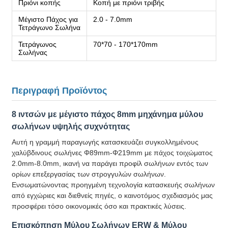
Πριόνι κοπής
Κοπή με πριόνι τριβής
Μέγιστο Πάχος για
2.0 - 7.0mm
Τετράγωνο Σωλήνα
Τετράγωνος
70*70 - 170*170mm
Σωλήνας
Περιγραφή Προϊόντος
8 ιντσών με μέγιστο πάχος 8mm μηχάνημα μύλου
σωλήνων υψηλής συχνότητας
Αυτή η γραμμή παραγωγής κατασκευάζει συγκολλημένους
χαλύβδινους σωλήνες Φ89mm-Φ219mm με πάχος τοιχώματος
2.0mm-8.0mm, ικανή να παράγει προφίλ σωλήνων εντός των
ορίων επεξεργασίας των στρογγυλών σωλήνων.
Ενσωματώνοντας προηγμένη τεχνολογία κατασκευής σωλήνων
από εγχώριες και διεθνείς πηγές, ο καινοτόμος σχεδιασμός μας
προσφέρει τόσο οικονομικές όσο και πρακτικές λύσεις.
Επισκόπηση Μύλου Σωλήνων ERW & Μύλου