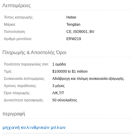
Λεπτομέρειες
Τόπος καταγωγής:
Hebei
Μάρκα:
Tengtian
Πιστοποίηση:
CE, ISO9001, BV
Αριθμό μοντέλου:
ERW219
Πληρωμής & Αποστολής Όροι
Ποσότητα παραγγελίας min:
1 ομάδα
Τιμή:
$100000 to $1 million
Συσκευασία λεπτομέρειες:
Αδιάβροχη και πλόιμη συσκευασία εξαγωγής.
Χρόνος παράδοσης:
3 μήνες
Όροι πληρωμής:
Λ/Κ,Τ/Τ
Δυνατότητα προσφοράς:
50 σύνολα/έτος
περιγραφή
μηχανή κυλινδρικών μύλων