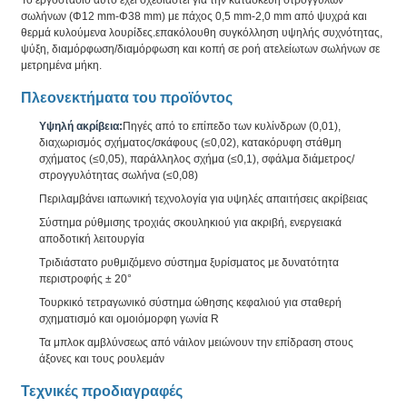
σωλήνων (Φ12 mm-Φ38 mm) με πάχος 0,5 mm-2,0 mm από ψυχρά και
θερμά κυλούμενα λουρίδες.επακόλουθη συγκόλληση υψηλής συχνότητας,
ψύξη, διαμόρφωση/διαμόρφωση και κοπή σε ροή ατελείωτων σωλήνων σε
μετρημένα μήκη.
Πλεονεκτήματα του προϊόντος
Υψηλή ακρίβεια:
Πηγές από το επίπεδο των κυλίνδρων (0,01),
διαχωρισμός σχήματος/σκάφους (≤0,02), κατακόρυφη στάθμη
σχήματος (≤0,05), παράλληλος σχήμα (≤0,1), σφάλμα διάμετρος/
στρογγυλότητας σωλήνα (≤0,08)
Περιλαμβάνει ιαπωνική τεχνολογία για υψηλές απαιτήσεις ακρίβειας
Σύστημα ρύθμισης τροχιάς σκουληκιού για ακριβή, ενεργειακά
αποδοτική λειτουργία
Τριδιάστατο ρυθμιζόμενο σύστημα ξυρίσματος με δυνατότητα
περιστροφής ± 20°
Τουρκικό τετραγωνικό σύστημα ώθησης κεφαλιού για σταθερή
σχηματισμό και ομοιόμορφη γωνία R
Τα μπλοκ αμβλύνσεως από νάιλον μειώνουν την επίδραση στους
άξονες και τους ρουλεμάν
Τεχνικές προδιαγραφές