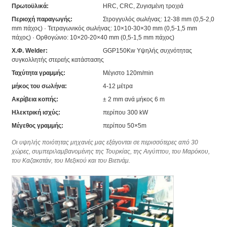
Πρωτοϋλικά:
HRC, CRC, Ζυγισμένη τροχιά
Περιοχή παραγωγής:
Στρογγυλός σωλήνας: 12-38 mm (0,5-2,0
mm πάχος) · Τετραγωνικός σωλήνας: 10×10-30×30 mm (0,5-1,5 mm
πάχος) · Ορθογώνιο: 10×20-20×40 mm (0,5-1,5 mm πάχος)
Χ.Φ. Welder:
GGP150Kw Υψηλής συχνότητας
συγκολλητής στερεής κατάστασης
Ταχύτητα γραμμής:
Μέγιστο 120m/min
μήκος του σωλήνα:
4-12 μέτρα
Ακρίβεια κοπής:
± 2 mm ανά μήκος 6 m
Ηλεκτρική ισχύς:
περίπου 300 kW
Μέγεθος γραμμής:
περίπου 50×5m
Οι υψηλής ποιότητας μηχανές μας εξάγονται σε περισσότερες από 30
χώρες, συμπεριλαμβανομένης της Τουρκίας, της Αιγύπτου, του Μαρόκου,
του Καζακστάν, του Μεξικού και του Βιετνάμ.