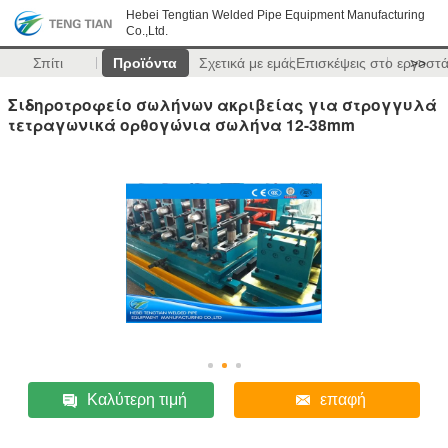
Hebei Tengtian Welded Pipe Equipment Manufacturing
Co.,Ltd.
Σπίτι
Προϊόντα
Σχετικά με εμάς
Επισκέψεις στο εργοστ
>>
Σιδηροτροφείο σωλήνων ακριβείας για στρογγυλά
τετραγωνικά ορθογώνια σωλήνα 12-38mm
Καλύτερη τιμή
επαφή