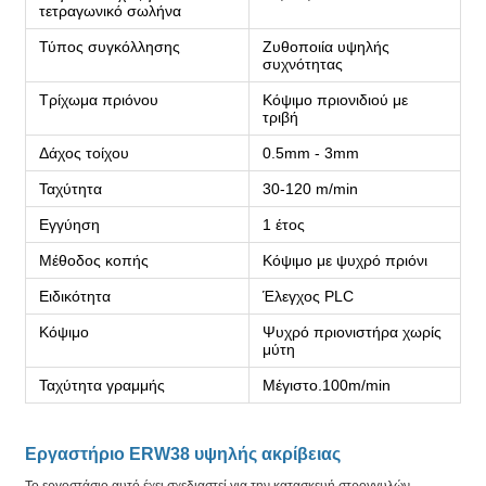
τετραγωνικό σωλήνα
Τύπος συγκόλλησης
Ζυθοποιία υψηλής
συχνότητας
Τρίχωμα πριόνου
Κόψιμο πριονιδιού με
τριβή
Δάχος τοίχου
0.5mm - 3mm
Ταχύτητα
30-120 m/min
Εγγύηση
1 έτος
Μέθοδος κοπής
Κόψιμο με ψυχρό πριόνι
Ειδικότητα
Έλεγχος PLC
Κόψιμο
Ψυχρό πριονιστήρα χωρίς
μύτη
Ταχύτητα γραμμής
Μέγιστο.100m/min
Εργαστήριο ERW38 υψηλής ακρίβειας
Το εργοστάσιο αυτό έχει σχεδιαστεί για την κατασκευή στρογγυλών