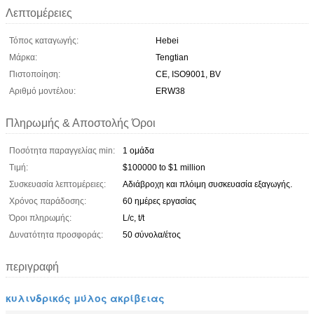
Λεπτομέρειες
Τόπος καταγωγής:
Hebei
Μάρκα:
Tengtian
Πιστοποίηση:
CE, ISO9001, BV
Αριθμό μοντέλου:
ERW38
Πληρωμής & Αποστολής Όροι
Ποσότητα παραγγελίας min:
1 ομάδα
Τιμή:
$100000 to $1 million
Συσκευασία λεπτομέρειες:
Αδιάβροχη και πλόιμη συσκευασία εξαγωγής.
Χρόνος παράδοσης:
60 ημέρες εργασίας
Όροι πληρωμής:
L/c, t/t
Δυνατότητα προσφοράς:
50 σύνολα/έτος
περιγραφή
κυλινδρικός μύλος ακρίβειας