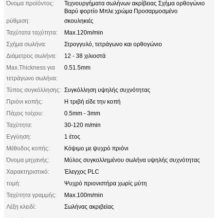
Όνομα προϊόντος:
Τεχνουργήματα σωλήνων ακρίβειας Σχήμα ορθογώνιο
Βαρύ φορτίο Μπλε χρώμα Προσαρμοσμένο
ρύθμιση:
σκουληκιές
Ταχύτατα ταχύτητα:
Max.120m/min
Σχήμα σωλήνα:
Στρογγυλό, τετράγωνο και ορθογώνιο
Διάμετρος σωλήνα:
12 - 38 χιλιοστά
Max.Thickness για
0.51.5mm
τετράγωνο σωλήνα:
Τύπος συγκόλλησης:
Συγκόλληση υψηλής συχνότητας
Πριόνι κοπής:
Η τριβή είδε την κοπή
Πάχος τοίχου:
0.5mm - 3mm
Ταχύτητα:
30-120 m/min
Εγγύηση:
1 έτος
Μέθοδος κοπής:
Κόψιμο με ψυχρό πριόνι
Όνομα μηχανής:
Μύλος συγκολλημένου σωλήνα υψηλής συχνότητας
Χαρακτηριστικό:
Έλεγχος PLC
τομή:
Ψυχρό πριονιστήρα χωρίς μύτη
Ταχύτητα γραμμής:
Max.100m/min
Λέξη κλειδί:
Σωλήνας ακριβείας