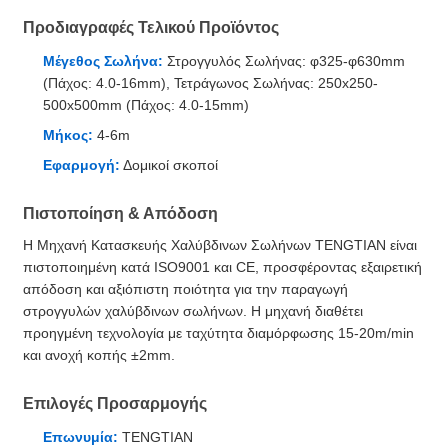
Προδιαγραφές Τελικού Προϊόντος
Μέγεθος Σωλήνα:
Στρογγυλός Σωλήνας: φ325-φ630mm
(Πάχος: 4.0-16mm), Τετράγωνος Σωλήνας: 250x250-
500x500mm (Πάχος: 4.0-15mm)
Μήκος:
4-6m
Εφαρμογή:
Δομικοί σκοποί
Πιστοποίηση & Απόδοση
Η Μηχανή Κατασκευής Χαλύβδινων Σωλήνων TENGTIAN είναι
πιστοποιημένη κατά ISO9001 και CE, προσφέροντας εξαιρετική
απόδοση και αξιόπιστη ποιότητα για την παραγωγή
στρογγυλών χαλύβδινων σωλήνων. Η μηχανή διαθέτει
προηγμένη τεχνολογία με ταχύτητα διαμόρφωσης 15-20m/min
και ανοχή κοπής ±2mm.
Επιλογές Προσαρμογής
Επωνυμία:
TENGTIAN