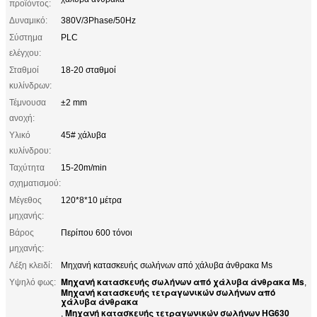
προϊόντος:
Δυναμικό:
380V/3Phase/50Hz
Σύστημα
PLC
ελέγχου:
Σταθμοί
18-20 σταθμοί
κυλίνδρων:
Τέμνουσα
±2 mm
ανοχή:
Υλικό
45# χάλυβα
κυλίνδρου:
Ταχύτητα
15-20m/min
σχηματισμού:
Μέγεθος
120*8*10 μέτρα
μηχανής:
Βάρος
Περίπου 600 τόνοι
μηχανής:
Λέξη κλειδί:
Μηχανή κατασκευής σωλήνων από χάλυβα άνθρακα Ms
Μηχανή κατασκευής σωλήνων από χάλυβα άνθρακα Ms
Υψηλό φως:
,
Μηχανή κατασκευής τετραγωνικών σωλήνων από
χάλυβα άνθρακα
Μηχανή κατασκευής τετραγωνικών σωλήνων HG630
,