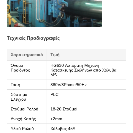
Τεχνικές Προδιαγραφές
Χαρακτηριστικό
Τιμή
Όνομα
HG630 Αυτόματη Μηχανή
Προϊόντος
Κατασκευής Σωλήνων από Χάλυβα
MS
Τάση
380V/3Phase/50Hz
Σύστημα
PLC
Ελέγχου
Σταθμοί Ρολού
18-20 Σταθμοί
Ανοχή Κοπής
±2mm
Υλικό Ρολού
Χάλυβας 45#