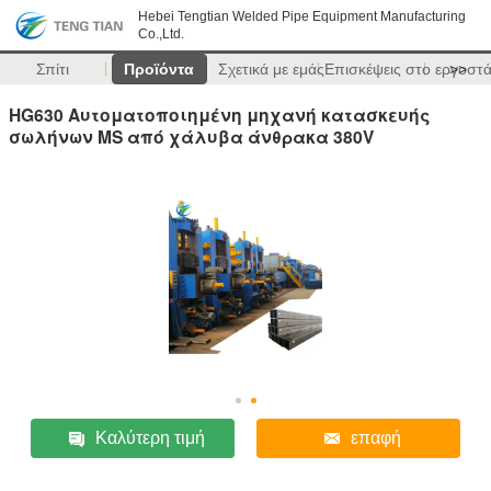
Hebei Tengtian Welded Pipe Equipment Manufacturing
Co.,Ltd.
Σπίτι
Προϊόντα
Σχετικά με εμάς
Επισκέψεις στο εργοστ
>>
HG630 Αυτοματοποιημένη μηχανή κατασκευής
σωλήνων MS από χάλυβα άνθρακα 380V
Καλύτερη τιμή
επαφή