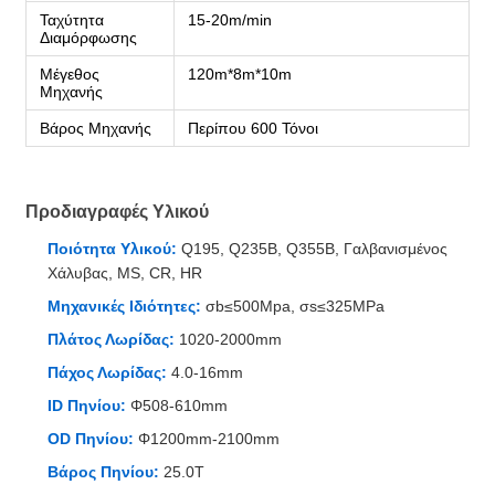
Ταχύτητα
15-20m/min
Διαμόρφωσης
Μέγεθος
120m*8m*10m
Μηχανής
Βάρος Μηχανής
Περίπου 600 Τόνοι
Προδιαγραφές Υλικού
Ποιότητα Υλικού:
Q195, Q235B, Q355B, Γαλβανισμένος
Χάλυβας, MS, CR, HR
Μηχανικές Ιδιότητες:
σb≤500Mpa, σs≤325MPa
Πλάτος Λωρίδας:
1020-2000mm
Πάχος Λωρίδας:
4.0-16mm
ID Πηνίου:
Φ508-610mm
OD Πηνίου:
Φ1200mm-2100mm
Βάρος Πηνίου:
25.0T