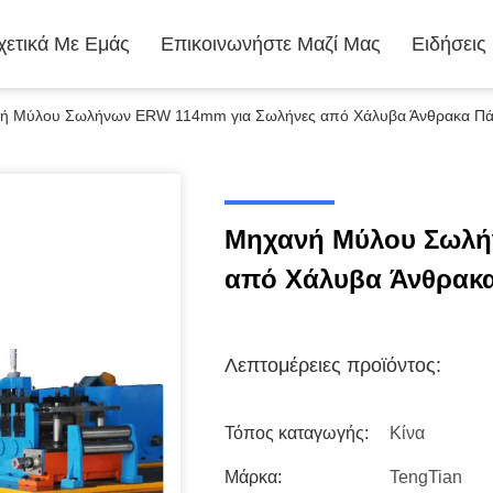
χετικά Με Εμάς
Επικοινωνήστε Μαζί Μας
Ειδήσεις
ή Μύλου Σωλήνων ERW 114mm για Σωλήνες από Χάλυβα Άνθρακα Π
Μηχανή Μύλου Σωλή
από Χάλυβα Άνθρακ
Λεπτομέρειες προϊόντος:
Τόπος καταγωγής:
Κίνα
Μάρκα:
TengTian