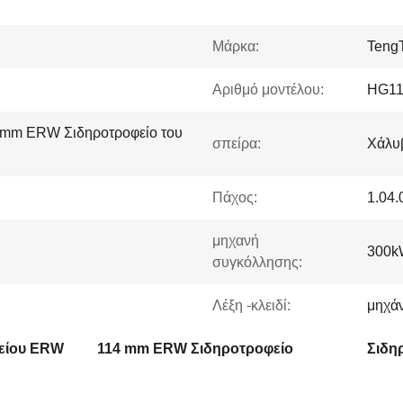
Μάρκα:
Teng
Αριθμό μοντέλου:
HG11
4mm ERW Σιδηροτροφείο του
σπείρα:
Χάλυ
Πάχος:
1.04
μηχανή
300k
συγκόλλησης:
Λέξη -κλειδί:
μηχά
είου ERW
114 mm ERW Σιδηροτροφείο
Σιδη