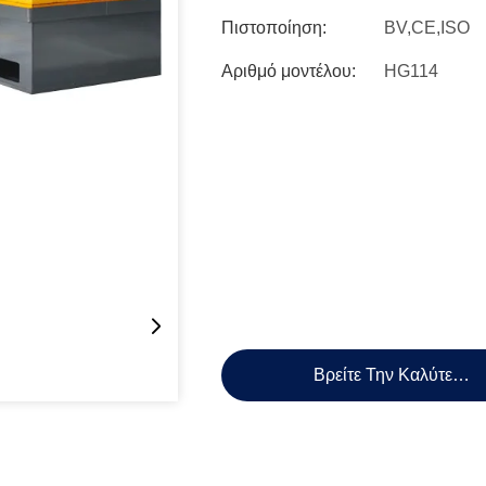
Πιστοποίηση:
BV,CE,ISO
Αριθμό μοντέλου:
HG114
Βρείτε Την Καλύτερη 