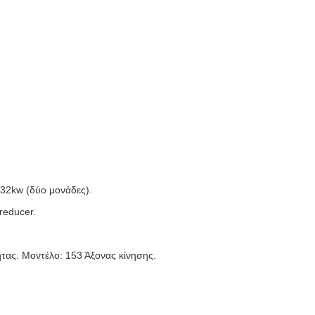
132kw (δύο μονάδες).
reducer.
ητας. Μοντέλο: 153 Άξονας κίνησης.