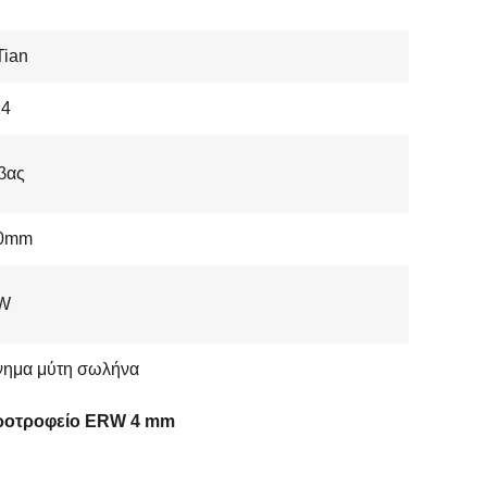
Tian
4
βας
.0mm
W
νημα μύτη σωλήνα
ροτροφείο ERW 4 mm