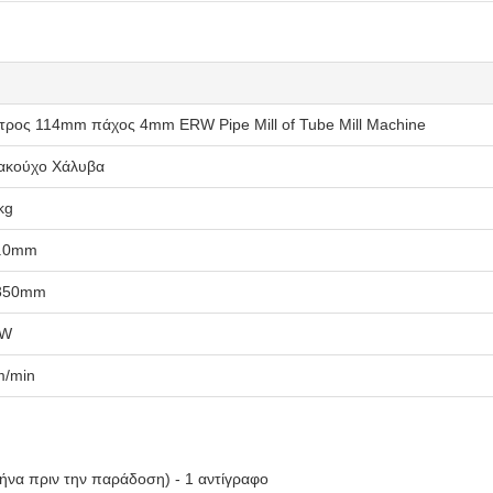
ετρος 114mm πάχος 4mm ERW Pipe Mill of Tube Mill Machine
ακούχο Χάλυβα
kg
4.0mm
350mm
KW
m/min
μήνα πριν την παράδοση) - 1 αντίγραφο