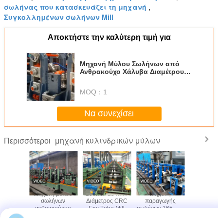
σωλήνας που κατασκευάζει τη μηχανή
,
Συγκολλημένων σωλήνων Mill
Αποκτήστε την καλύτερη τιμή για
Μηχανή Μύλου Σωλήνων από
Ανθρακούχο Χάλυβα Διαμέτρου
219mm Έλεγχος PLC
MOQ：
1
Να συνεχίσει
μηχανή κυλινδρικών μύλων
Περισσότεροι
 μύλου
Μηχανή μύλου
100mm-254mm
Μηχανή
Μηχα
ήνων
σωλήνων
Διάμετρος CRC
παραγωγής
ατσάλινου
έτρου
ανθρακούχου
Erw Tube Mill
σωλήνων 165 mm
21-6
-254mm
χάλυβα 60-
Machine 4,0-
για στρογγυλούς
Διαμέτρου