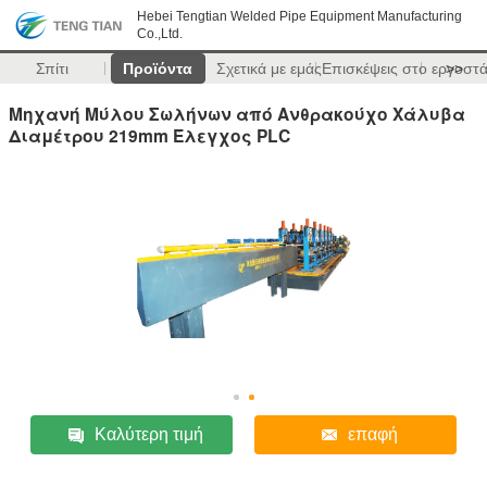
Hebei Tengtian Welded Pipe Equipment Manufacturing
Co.,Ltd.
Σπίτι
Προϊόντα
Σχετικά με εμάς
Επισκέψεις στο εργοστ
>>
Μηχανή Μύλου Σωλήνων από Ανθρακούχο Χάλυβα
Διαμέτρου 219mm Έλεγχος PLC
Καλύτερη τιμή
επαφή