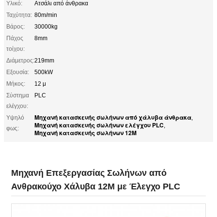
Υλικό:
Ατσάλι από άνθρακα
Ταχύτητα:
80m/min
Βάρος:
30000kg
Πάχος
8mm
τοίχου:
Διάμετρος:
219mm
Εξουσία:
500kW
Μήκος:
12 μ
Σύστημα
PLC
ελέγχου:
Μηχανή κατασκευής σωλήνων από χάλυβα άνθρακα
Υψηλό
,
Μηχανή κατασκευής σωλήνων ελέγχου PLC
,
φως:
Μηχανή κατασκευής σωλήνων 12M
Μηχανή Επεξεργασίας Σωλήνων από
Ανθρακούχο Χάλυβα 12M με Έλεγχο PLC