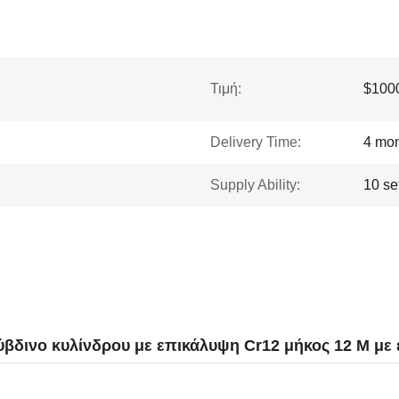
Τιμή:
$1000
Delivery Time:
4 mo
Supply Ability:
10 se
ινο κυλίνδρου με επικάλυψη Cr12 μήκος 12 M με 