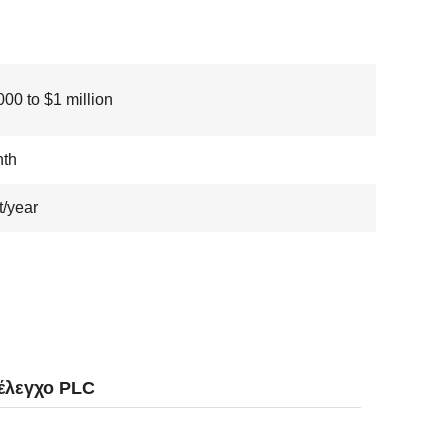
00 to $1 million
nth
t/year
έλεγχο PLC