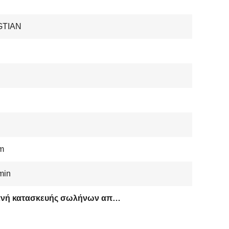
GTIAN
m
min
Μηχανή κατασκευής σωλήνων από χάλυβα με έλεγχο PLC