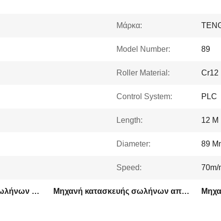
Μάρκα:
TEN
Model Number:
89
Roller Material:
Cr12
Control System:
PLC
Length:
12 M
Diameter:
89 M
Speed:
70m/
Μηχανή διαμόρφωσης σωλήνων από χαλύβδινο κυλίνδρου Cr12
Μηχανή κατασκευής σωλήνων από χάλυβα 12 m