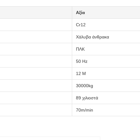
Αξία
Cr12
Χάλυβα άνθρακα
ΠΛΚ
50 Hz
12 M
30000kg
89 χιλιοστά
70m/min