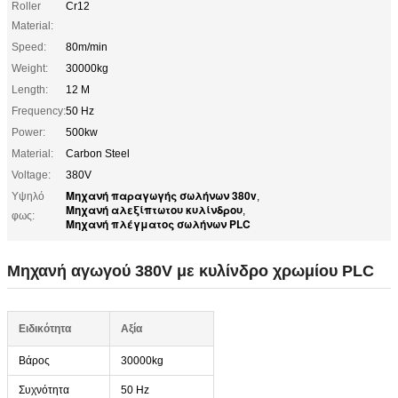
Roller
Cr12
Material:
Speed:
80m/min
Weight:
30000kg
Length:
12 M
Frequency:
50 Hz
Power:
500kw
Material:
Carbon Steel
Voltage:
380V
Μηχανή παραγωγής σωλήνων 380v
Υψηλό
,
Μηχανή αλεξίπτωτου κυλίνδρου
,
φως:
Μηχανή πλέγματος σωλήνων PLC
Μηχανή αγωγού 380V με κυλίνδρο χρωμίου PLC
Ειδικότητα
Αξία
Βάρος
30000kg
Συχνότητα
50 Hz