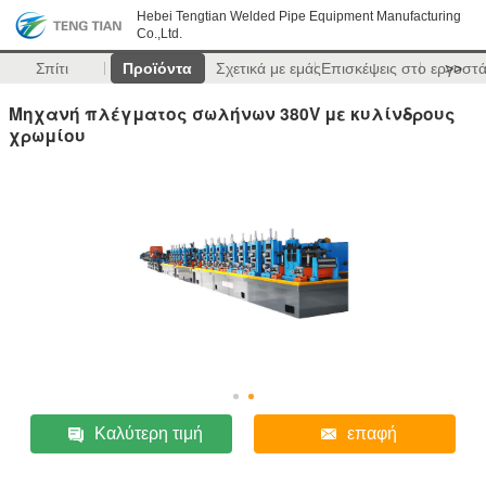
Hebei Tengtian Welded Pipe Equipment Manufacturing
Co.,Ltd.
Σπίτι
Προϊόντα
Σχετικά με εμάς
Επισκέψεις στο εργοστ
>>
Μηχανή πλέγματος σωλήνων 380V με κυλίνδρους
χρωμίου
Καλύτερη τιμή
επαφή