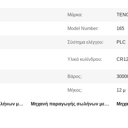
Μάρκα:
TEN
Model Number:
165
Σύστημα ελέγχου:
PLC
Υλικό κυλίνδρου:
CR1
Βάρος:
3000
Μήκος:
12 μ
Μηχανή αλεξίπτωσης σωλήνων με τοίχο 6 mm
Μηχανή παραγωγής σωλήνων με έλεγχο PLC