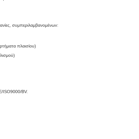
χανίες, συμπεριλαμβανομένων:
αρτήματα πλαισίου)
λισμού)
E/ISO9000/BV.