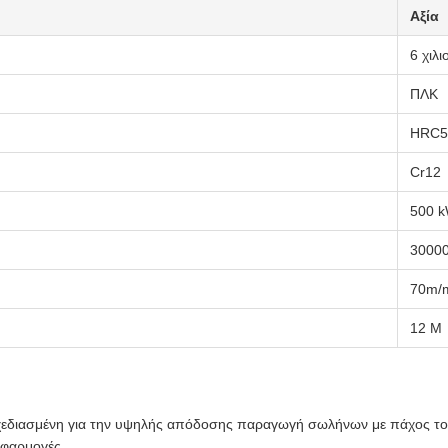
Αξία
6 χιλι
ΠΛΚ
HRC5
Cr12
500 
3000
70m/
12 M
σχεδιασμένη για την υψηλής απόδοσης παραγωγή σωλήνων με πάχος τ
εφαρμογές.