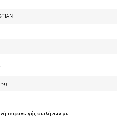
GTIAN
2
0kg
Μηχανή παραγωγής σωλήνων με σκληροποιημένους κυλίνδρους Cr12