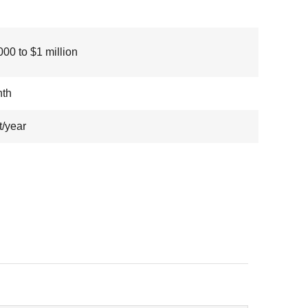
00 to $1 million
nth
t/year