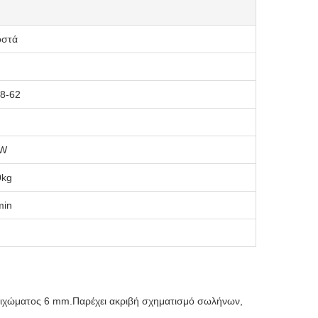
οστά
8-62
kW
0kg
min
οιχώματος 6 mm.Παρέχει ακριβή σχηματισμό σωλήνων,