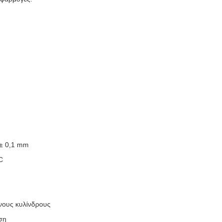
 ± 0,1 mm
C
νους κυλίνδρους
ση