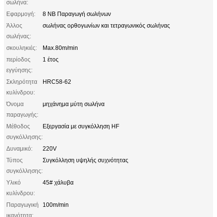
σωλήνα:
Εφαρμογή:
8 NB Παραγωγή σωλήνων
Άλλος
σωλήνας ορθογωνίων και τετραγωνικός σωλήνας
σωλήνας:
σκουληκιές:
Max.80m/min
περίοδος
1 έτος
εγγύησης:
Σκληρότητα
HRC58-62
κυλίνδρου:
Όνομα
μηχάνημα μύτη σωλήνα
παραγωγής:
Μέθοδος
Εξεργασία με συγκόλληση HF
συγκόλλησης:
Δυναμικό:
220V
Τύπος
Συγκόλληση υψηλής συχνότητας
συγκόλλησης:
Υλικό
45# χάλυβα
κυλίνδρου:
Παραγωγική
100m/min
ικανότητα: