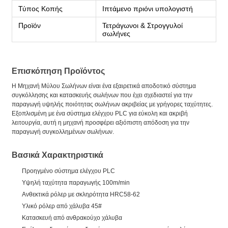
Τύπος Κοπής
Ιπτάμενο πριόνι υπολογιστή
Προϊόν
Τετράγωνοι & Στρογγυλοί
σωλήνες
Επισκόπηση Προϊόντος
Η Μηχανή Μύλου Σωλήνων είναι ένα εξαιρετικά αποδοτικό σύστημα
συγκόλλησης και κατασκευής σωλήνων που έχει σχεδιαστεί για την
παραγωγή υψηλής ποιότητας σωλήνων ακριβείας με γρήγορες ταχύτητες.
Εξοπλισμένη με ένα σύστημα ελέγχου PLC για εύκολη και ακριβή
λειτουργία, αυτή η μηχανή προσφέρει αξιόπιστη απόδοση για την
παραγωγή συγκολλημένων σωλήνων.
Βασικά Χαρακτηριστικά
Προηγμένο σύστημα ελέγχου PLC
Υψηλή ταχύτητα παραγωγής 100m/min
Ανθεκτικά ρόλερ με σκληρότητα HRC58-62
Υλικό ρόλερ από χάλυβα 45#
Κατασκευή από ανθρακούχο χάλυβα