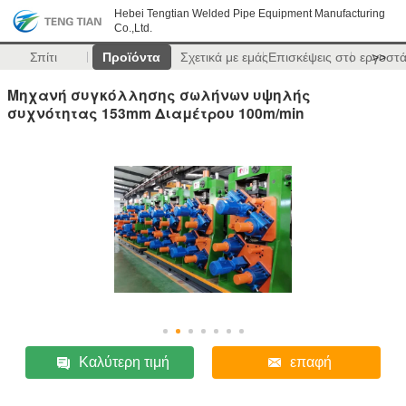
Hebei Tengtian Welded Pipe Equipment Manufacturing
Co.,Ltd.
Σπίτι
Προϊόντα
Σχετικά με εμάς
Επισκέψεις στο εργοστ
>>
Μηχανή συγκόλλησης σωλήνων υψηλής
συχνότητας 153mm Διαμέτρου 100m/min
Καλύτερη τιμή
επαφή