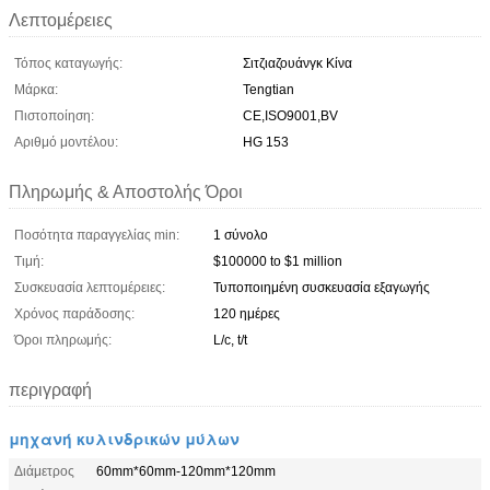
Λεπτομέρειες
Τόπος καταγωγής:
Σιτζιαζουάνγκ Κίνα
Μάρκα:
Tengtian
Πιστοποίηση:
CE,ISO9001,BV
Αριθμό μοντέλου:
HG 153
Πληρωμής & Αποστολής Όροι
Ποσότητα παραγγελίας min:
1 σύνολο
Τιμή:
$100000 to $1 million
Συσκευασία λεπτομέρειες:
Τυποποιημένη συσκευασία εξαγωγής
Χρόνος παράδοσης:
120 ημέρες
Όροι πληρωμής:
L/c, t/t
περιγραφή
μηχανή κυλινδρικών μύλων
Διάμετρος
60mm*60mm-120mm*120mm