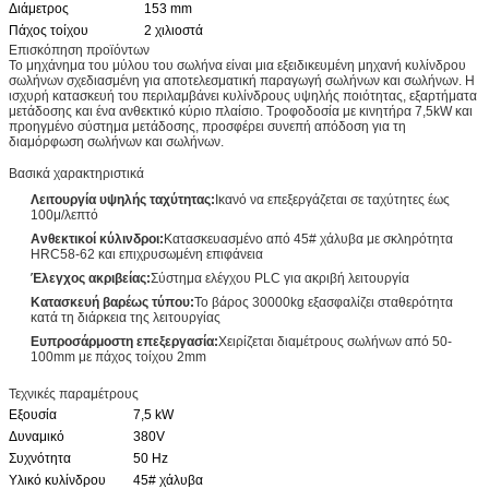
Διάμετρος
153 mm
Πάχος τοίχου
2 χιλιοστά
Επισκόπηση προϊόντων
Το μηχάνημα του μύλου του σωλήνα είναι μια εξειδικευμένη μηχανή κυλίνδρου
σωλήνων σχεδιασμένη για αποτελεσματική παραγωγή σωλήνων και σωλήνων. Η
ισχυρή κατασκευή του περιλαμβάνει κυλίνδρους υψηλής ποιότητας, εξαρτήματα
μετάδοσης και ένα ανθεκτικό κύριο πλαίσιο. Τροφοδοσία με κινητήρα 7,5kW και
προηγμένο σύστημα μετάδοσης, προσφέρει συνεπή απόδοση για τη
διαμόρφωση σωλήνων και σωλήνων.
Βασικά χαρακτηριστικά
Λειτουργία υψηλής ταχύτητας:
Ικανό να επεξεργάζεται σε ταχύτητες έως
100μ/λεπτό
Ανθεκτικοί κύλινδροι:
Κατασκευασμένο από 45# χάλυβα με σκληρότητα
HRC58-62 και επιχρυσωμένη επιφάνεια
Έλεγχος ακριβείας:
Σύστημα ελέγχου PLC για ακριβή λειτουργία
Κατασκευή βαρέως τύπου:
Το βάρος 30000kg εξασφαλίζει σταθερότητα
κατά τη διάρκεια της λειτουργίας
Ευπροσάρμοστη επεξεργασία:
Χειρίζεται διαμέτρους σωλήνων από 50-
100mm με πάχος τοίχου 2mm
Τεχνικές παραμέτρους
Εξουσία
7,5 kW
Δυναμικό
380V
Συχνότητα
50 Hz
Υλικό κυλίνδρου
45# χάλυβα