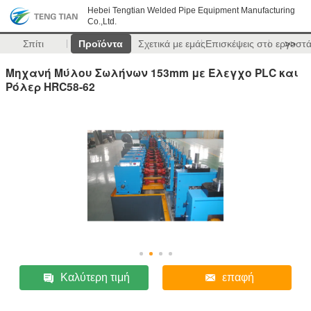
Hebei Tengtian Welded Pipe Equipment Manufacturing
Co.,Ltd.
Σπίτι
Προϊόντα
Σχετικά με εμάς
Επισκέψεις στο εργοστ
>>
Μηχανή Μύλου Σωλήνων 153mm με Έλεγχο PLC και
Ρόλερ HRC58-62
Καλύτερη τιμή
επαφή