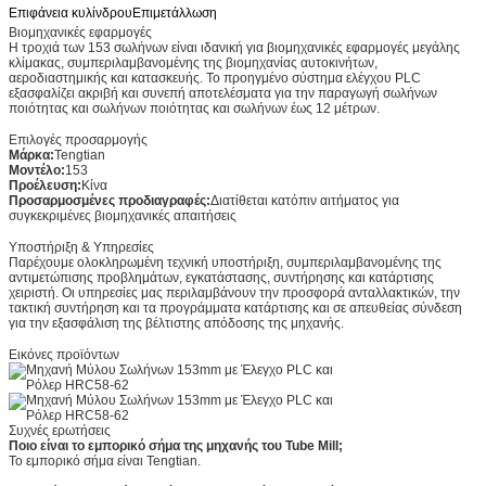
Επιφάνεια κυλίνδρου
Επιμετάλλωση
Βιομηχανικές εφαρμογές
Η τροχιά των 153 σωλήνων είναι ιδανική για βιομηχανικές εφαρμογές μεγάλης
κλίμακας, συμπεριλαμβανομένης της βιομηχανίας αυτοκινήτων,
αεροδιαστημικής και κατασκευής. Το προηγμένο σύστημα ελέγχου PLC
εξασφαλίζει ακριβή και συνεπή αποτελέσματα για την παραγωγή σωλήνων
ποιότητας και σωλήνων ποιότητας και σωλήνων έως 12 μέτρων.
Επιλογές προσαρμογής
Μάρκα:
Tengtian
Μοντέλο:
153
Προέλευση:
Κίνα
Προσαρμοσμένες προδιαγραφές:
Διατίθεται κατόπιν αιτήματος για
συγκεκριμένες βιομηχανικές απαιτήσεις
Υποστήριξη & Υπηρεσίες
Παρέχουμε ολοκληρωμένη τεχνική υποστήριξη, συμπεριλαμβανομένης της
αντιμετώπισης προβλημάτων, εγκατάστασης, συντήρησης και κατάρτισης
χειριστή. Οι υπηρεσίες μας περιλαμβάνουν την προσφορά ανταλλακτικών, την
τακτική συντήρηση και τα προγράμματα κατάρτισης και σε απευθείας σύνδεση
για την εξασφάλιση της βέλτιστης απόδοσης της μηχανής.
Εικόνες προϊόντων
Συχνές ερωτήσεις
Ποιο είναι το εμπορικό σήμα της μηχανής του Tube Mill;
Το εμπορικό σήμα είναι Tengtian.