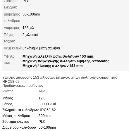
Σύστημα
PLC
ελέγχου:
Διάμετρος
50-100mm
κυλίνδρου:
Διάμετρος:
153 χιλ.
Πάχος
2 χιλιοστά
τοίχου:
Λέξη κλειδί:
μηχάνημα μύτη σωλήνα
Μηχανή αλεξίπτωσης σωλήνων 153 mm
Υψηλό
,
Μηχανή παραγωγής σωλήνων υψηλής απόδοσης
,
φως:
Μηχανή έλασης σωλήνων 153 mm
Υψηλής απόδοσης 153 χιλιοστών μηχανοκίνητων σωλήνων σκληρότητας
HRC58-62
Προδιαγραφές προϊόντων
Ιδιότης
Αξία
Μήκος
12 μ.
Βάρος
30000 κιλά
Σκληρότητα κυλίνδρων
HRC58-62
Μήκος κυλίνδρου
300mm
Σύστημα ελέγχου
PLC
Διαμέτρου κυλίνδρου
50-100mm