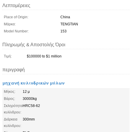
Λεπτομέρειες
Place of Origin:
China
Μάρκα:
TENGTIAN
Model Number:
153
Πληρωμής & Αποστολής Όροι
Τιμή:
$100000 to $1 million
περιγραφή
μηχανή κυλινδρικών μύλων
Μήκος:
12 μ
Βάρος:
30000kg
Σκληρότητα
HRC58-62
κυλίνδρου:
Διάρκεια
300mm
κυλίνδρου: