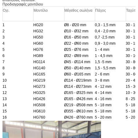
Προδιαγραφές μοντέλου
Οχι.
Μοντέλο
Μέγεθος σωλήνα
Πάχος
Ταχύτη
1
HG20
Ø8 - Ø20 mm
0,3 - 1,5 mm
30 - 15
2
HG32
Ø10 - Ø32 mm
0,4 - 2,0 mm
30 - 15
3
HG50
Ø16 - Ø50 mm
0,7 -2,5 mm
30 - 15
4
HG60
Ø22 - Ø60 mm
0,9 - 3,0 mm
30 - 15
5
HG76
Ø25 - Ø76 mm
1 - 4 mm
30 - 12
6
HG89
Ø32 - Ø89 mm
1 - 4,5 mm
30 - 10
7
HG114
Ø45 - Ø114 mm
1,5 -5 mm
30 - 80
8
HG140
Ø50 - Ø140 mm
1,5 - 5,5 mm
30 - 80
9
HG165
Ø60 - Ø165 mm
2 - 6 mm
30 - 60
10
HG219
Ø114 - Ø219mm
3 - 8 mm
20 - 45
11
HG273
Ø114 - Ø273mm
4 - 12 mm
15 - 30
12
HG325
Ø165 - Ø325 mm
4 - 14 mm
10 - 30
13
HG426
Ø165 - Ø426 mm
4 - 16 mm
8 - 25
14
HG508
Ø219 - Ø508 mm
5 - 18 mm
5 - 18
15
HG610
Ø355 - Ø610 mm
5 - 18 mm
5 - 18
16
HG760
Ø426 - Ø760 mm
5 - 20 mm
5 - 20