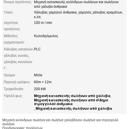
Όνομα προϊόντος:
Μηχανή κατασκευής κυλίνδρων σωλήνων και σωλήνων
από χάλυβα άνθρακα
Υλικό:
Χάλυβας χαμηλού άνθρακα, χαμηλός χάλυβας κραμάτων,
κ.λπ.
ταχύτητα
100 m / min
προϊόντος:
Μέθοδος
Κυλινδρόμυλος
σχηματισμού:
Χάλυβας καναλιών,
PLC
χάλυβας γωνίας,
χάλυβας καναλιών
Γ:
Χρώμα:
Μπλε
Περιοχή ορόφου:
60m × 12m
Τροφοδοσία:
200 kW
Μηχανή κατασκευής σωλήνων από χάλυβα
Υψηλό φως:
,
Μηχανή κατασκευής σωλήνων από σίδηρο
στρογγυλού άνθρακα
Μηχανή κατασκευής σωλήνων από χάλυβα
,
Μηχανή κυλίνδρων σωλήνα και σωλήνα χαλύβδινου σωλήνα για στρογγυλό
σωλήνα
Προδιαγραφές προϊόντων