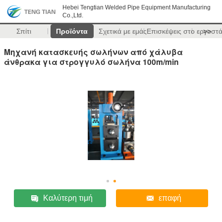
Hebei Tengtian Welded Pipe Equipment Manufacturing
Co.,Ltd.
Σπίτι
Προϊόντα
Σχετικά με εμάς
Επισκέψεις στο εργοστ
>>
Μηχανή κατασκευής σωλήνων από χάλυβα
άνθρακα για στρογγυλό σωλήνα 100m/min
Καλύτερη τιμή
επαφή