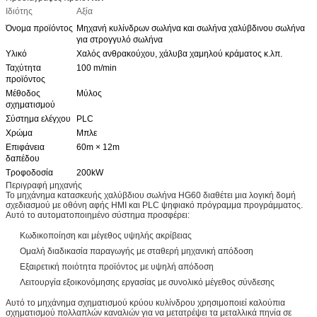
Ιδιότης
Αξία
Όνομα προϊόντος
Μηχανή κυλίνδρων σωλήνα και σωλήνα χαλύβδινου σωλήνα
για στρογγυλό σωλήνα
Υλικό
Χαλός ανθρακούχου, χάλυβα χαμηλού κράματος κ.λπ.
Ταχύτητα
100 m/min
προϊόντος
Μέθοδος
Μύλος
σχηματισμού
Σύστημα ελέγχου
PLC
Χρώμα
Μπλε
Επιφάνεια
60m × 12m
δαπέδου
Τροφοδοσία
200kW
Περιγραφή μηχανής
Το μηχάνημα κατασκευής χαλύβδιου σωλήνα HG60 διαθέτει μια λογική δομή
σχεδιασμού με οθόνη αφής HMI και PLC ψηφιακό πρόγραμμα προγράμματος.
Αυτό το αυτοματοποιημένο σύστημα προσφέρει:
Κωδικοποίηση και μέγεθος υψηλής ακρίβειας
Ομαλή διαδικασία παραγωγής με σταθερή μηχανική απόδοση
Εξαιρετική ποιότητα προϊόντος με υψηλή απόδοση
Λειτουργία εξοικονόμησης εργασίας με συνολικό μέγεθος σύνδεσης
Αυτό το μηχάνημα σχηματισμού κρύου κυλίνδρου χρησιμοποιεί καλούπια
σχηματισμού πολλαπλών καναλιών για να μετατρέψει τα μεταλλικά πηνία σε