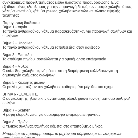
συγκεκριμένα προφίλ τμήματος μέσω πλαστικής παραμόρφωσης. Είναι
εξειδικευμένος εξοπλισμός για την παραγωγή διαφόρων προφίλ χάλυβα, όπως
χάλυβα καναλιού, χάλυβα γωνίας, χάλυβα καναλιών και πλάκες υψηλής
ταχύτητας.
Παραγωγική διαδικασία
Βήμα 1 - πηνία
Τα πηνία ανθρακούχου χάλυβα παρασκευάστηκαν για παραγωγή σωλήνων και
σωλήνων
Βήμα 2 - Uncoiler
Το πηνίο ανθρακούχου χάλυβα τοποθετείται στον αδιέξοδο
Βήμα 3 - Επίπεδο
Το απόθεμα πηνίου ισοπεδώνεται για ομοιόμορφη επεξεργασία
Βήμα 4 - Μύλος
Ο επίπεδης χάλυβα περνά μέσα από τη διαμόρφωση κυλίνδρων για τη
δημιουργία σχήματος σωλήνων
Βήμα 5 - Κολλητές μύλων
Οι ρολά σχηματίζουν τον χάλυβα σε καθορισμένο μέγεθος και σχήμα
ΒΗΜΑ 6 - ΣΕΛΕΚΤΗΣ
Ο συγκολλητής ηλεκτρικής αντίστασης ολοκληρώνει τον σχηματισμό σωλήνα/
σωλήνα
Βήμα 7 - Scarfer
Η ραφή εξομαλύνεται για ομοιόμορφο φινίρισμα επιφάνειας
Βήμα 8 - Πριόν
Ο τελικός σωλήνας/σωλήνας κόβεται στο απαιτούμενο μήκος
Μπορούμε να προσαρμόσουμε το μηχάνημα σύμφωνα με συγκεκριμένες
απαιτήσεις πελατών.