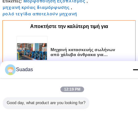
Μορφοποίηση Εξοπλισμός
Ετικέττες:
,
μηχανή κρύας διαμόρφωσης
,
ρολό τεγίδα αποτελούν μηχανή
Αποκτήστε την καλύτερη τιμή για
Μηχανή κατασκευής σωλήνων
από χάλυβα άνθρακα για
στρογγυλό σωλήνα 100m/min
Suadas
Να συνεχίσει
12:19 PM
Περισσότεροι
Μηχανή κατασκευής σωλήνων από χάλυβα
Good day, what product are you looking for?
630
Μηχανή
HG508 Μηχανή
Πλήρως Αυτόματη
Προσαρμ
οποιημένη
Κατασκευής
κατασκευής
Μηχανή
μηχα