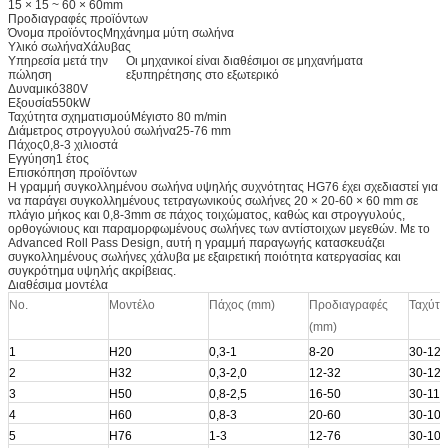
15 × 15 ~ 60 × 60mm
Προδιαγραφές προϊόντων
Όνομα προϊόντος
Μηχάνημα μύτη σωλήνα
Υλικό σωλήνα
Χάλυβας
Υπηρεσία μετά την
Οι μηχανικοί είναι διαθέσιμοι σε μηχανήματα
πώληση
εξυπηρέτησης στο εξωτερικό
Δυναμικό
380V
Εξουσία
550kW
Ταχύτητα σχηματισμού
Μέγιστο 80 m/min
Διάμετρος στρογγυλού σωλήνα
25-76 mm
Πάχος
0,8-3 χιλιοστά
Εγγύηση
1 έτος
Επισκόπηση προϊόντων
Η γραμμή συγκολλημένου σωλήνα υψηλής συχνότητας HG76 έχει σχεδιαστεί για
να παράγει συγκολλημένους τετραγωνικούς σωλήνες 20 × 20-60 × 60 mm σε
πλάγιο μήκος και 0,8-3mm σε πάχος τοιχώματος, καθώς και στρογγυλούς,
ορθογώνιους και παραμορφωμένους σωλήνες των αντίστοιχων μεγεθών. Με το
Advanced Roll Pass Design, αυτή η γραμμή παραγωγής κατασκευάζει
συγκολλημένους σωλήνες χάλυβα με εξαιρετική ποιότητα κατεργασίας και
συγκρότημα υψηλής ακρίβειας.
Διαθέσιμα μοντέλα
Νο.
Μοντέλο
Πάχος (mm)
Προδιαγραφές
Ταχύτη
(mm)
1
Η20
0,3-1
8-20
30-120
2
H32
0,3-2,0
12-32
30-120
3
Η50
0,8-2,5
16-50
30-110
4
H60
0,8-3
20-60
30-100
5
H76
1-3
12-76
30-100