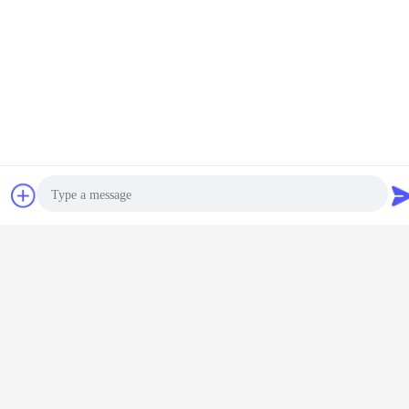
κυλινδρικός μύλος χάλυβα άνθρακα
Ετικέττες:
,
σωλήνας που κατασκευάζει τη μηχανή
,
Συγκολλημένων σωλήνων Mill
Αποκτήστε την καλύτερη τιμή για
συζήτηση
Ζητήστε ένα
Μηχανή ατσαλίδας άνθρακα 25-
απόσπασμα
76mm 80m/min 550KW
Να συνεχίσει
Photo
Video Call
μηχανή κυλινδρικών μύλων
Περισσότεροι
Audio Call