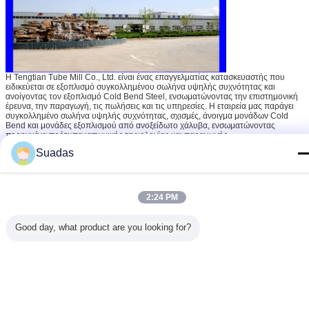
Η Tengtian Tube Mill Co., Ltd. είναι ένας επαγγελματίας κατασκευαστής που
ειδικεύεται σε εξοπλισμό συγκολλημένου σωλήνα υψηλής συχνότητας και
ανοίγοντας τον εξοπλισμό Cold Bend Steel, ενσωματώνοντας την επιστημονική
έρευνα, την παραγωγή, τις πωλήσεις και τις υπηρεσίες. Η εταιρεία μας παράγει
συγκολλημένο σωλήνα υψηλής συχνότητας, σχισμές, άνοιγμα μονάδων Cold
Bend και μονάδες εξοπλισμού από ανοξείδωτο χάλυβα, ενσωματώνοντας
προηγμένα πρότυπα ιαπωνικής τεχνολογίας και παραγωγής.
Με ισχυρές τεχνικές δυνατότητες και δυναμική ομάδα, τα προϊόντα μας έχουν
Suadas
αποκτήσει σημαντικό εγχώριο μερίδιο αγοράς και εξάγονται σε δεκάδες χώρες,
όπως η Κορέα, το Βιετνάμ, η Ινδονησία, η Νότια Αφρική και το Καζακστάν.
Δεσμευόμαστε για την ποιότητα των προϊόντων και την αριστεία των υπηρεσιών,
προσφέροντας ολοκληρωμένη υποστήριξη σε όλη τη διαδικασία πριν από την
πώληση, την πώληση και την πώληση.
2:24 PM
Good day, what product are you looking for?