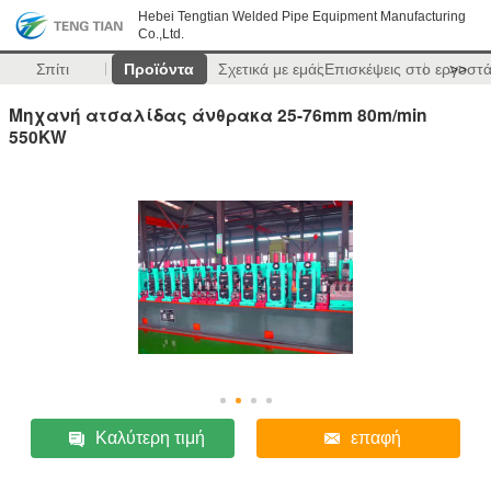
Hebei Tengtian Welded Pipe Equipment Manufacturing
Co.,Ltd.
Σπίτι
Προϊόντα
Σχετικά με εμάς
Επισκέψεις στο εργοστ
>>
Μηχανή ατσαλίδας άνθρακα 25-76mm 80m/min
550KW
Καλύτερη τιμή
επαφή