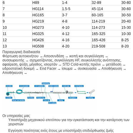
6
H89
1-4
32-89
30-80
7
HG114
1.5-5
45-114
30-60
8
HG165
3-7
60-165
30-50
9
HG219
4-8
114-219
20-40
10
HG273
4-10
114-273
15-30
11
HG325
4-12
165-325
10-30
12
HG426
4-16
165-426
8-25
13
HG508
4-20
219-508
8-20
Παραγωγική διαδικασία
Φόρτωση αυτοκινήτου → Αποσυνδέση → κοπή και συγκόλληση →
συσσωρευτής → σχηματίζοντας, συγκόλληση HF, συγκολλητής ανόπτησης,
αφαίρεση, ψύξη, μέγεθος, ισιορτάν → STD Cold-κοπής πριόνι → μετάδοση →
υδροστατική δοκιμή → End Facer → ίσιωμα → συσκευασία → Αποθήκευση →
Αποθήκευση →
Οι υπηρεσίες μας
Υποστήριξη μηχανικού επιτόπου για την εγκατάσταση και την κατάρτιση των
χειριστών
Εγγύηση ποιότητας ενός έτους με υποστήριξη επιδιόρθωσης ζωής