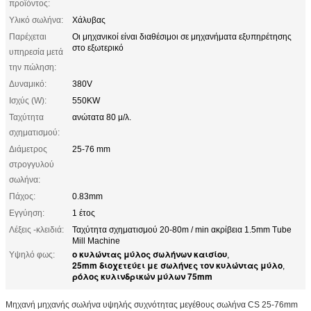
προϊόντος:
Υλικό σωλήνα:
Χάλυβας
Παρέχεται
Οι μηχανικοί είναι διαθέσιμοι σε μηχανήματα εξυπηρέτησης
στο εξωτερικό
υπηρεσία μετά
την πώληση:
Δυναμικό:
380V
Ισχύς (W):
550KW
Ταχύτητα
ανώτατα 80 μ/λ.
σχηματισμού:
Διάμετρος
25-76 mm
στρογγυλού
σωλήνα:
Πάχος:
0.83mm
Εγγύηση:
1 έτος
Λέξεις -κλειδιά:
Ταχύτητα σχηματισμού 20-80m / min ακρίβεια 1.5mm Tube
Mill Machine
ο κυλώντας μύλος σωλήνων καισίου
Υψηλό φως:
,
25mm διοχετεύει με σωλήνες τον κυλώντας μύλο
,
ρόλος κυλινδρικών μύλων 75mm
Μηχανή μηχανής σωλήνα υψηλής συχνότητας μεγέθους σωλήνα CS 25-76mm