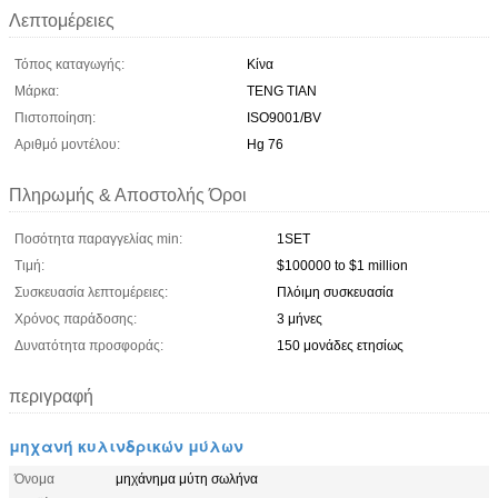
Λεπτομέρειες
Τόπος καταγωγής:
Κίνα
Μάρκα:
TENG TIAN
Πιστοποίηση:
ISO9001/BV
Αριθμό μοντέλου:
Hg 76
Πληρωμής & Αποστολής Όροι
Ποσότητα παραγγελίας min:
1SET
Τιμή:
$100000 to $1 million
Συσκευασία λεπτομέρειες:
Πλόιμη συσκευασία
Χρόνος παράδοσης:
3 μήνες
Δυνατότητα προσφοράς:
150 μονάδες ετησίως
περιγραφή
μηχανή κυλινδρικών μύλων
Όνομα
μηχάνημα μύτη σωλήνα