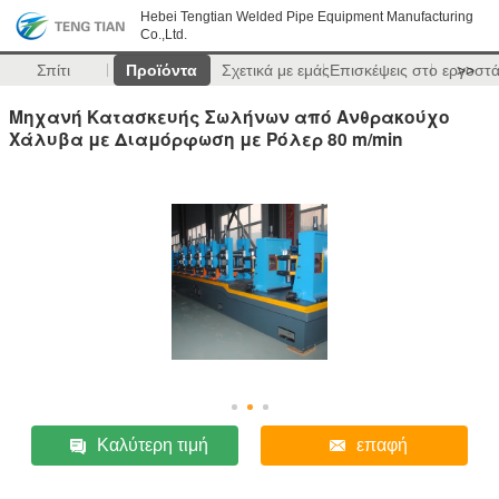
Hebei Tengtian Welded Pipe Equipment Manufacturing
Co.,Ltd.
Σπίτι
Προϊόντα
Σχετικά με εμάς
Επισκέψεις στο εργοστ
>>
Μηχανή Κατασκευής Σωλήνων από Ανθρακούχο
Χάλυβα με Διαμόρφωση με Ρόλερ 80 m/min
Καλύτερη τιμή
επαφή