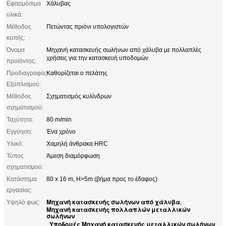
Εφαρμόσιμα
Χάλυβας
υλικά:
Μέθοδος
Πετώντας πριόνι υπολογιστών
κοπής:
Όνομα
Μηχανή κατασκευής σωλήνων από χάλυβα με πολλαπλές
χρήσεις για την κατασκευή υποδομών
προϊόντος:
Προδιαγραφές
Καθορίζεται ο πελάτης
Εξοπλισμού:
Μέθοδος
Σχηματισμός κυλίνδρων
σχηματισμού:
Ταχύτητα:
80 m/min
Εγγύηση:
Ένα χρόνο
Υλικό:
Χαμηλή άνθρακα HRC
Τύπος
Άμεση διαμόρφωση
σχηματισμού:
Κατάστημα
80 x 16 m, H>5m (βήμα προς το έδαφος)
εργασίας:
Μηχανή κατασκευής σωλήνων από χάλυβα
Υψηλό φως:
,
Μηχανή κατασκευής πολλαπλών μεταλλικών
σωλήνων
Υποδομές Μηχανή κατασκευής μεταλλικών σωλήνων
,