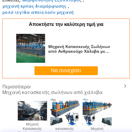
μηχανή κρύας διαμόρφωσης
,
ρολό τεγίδα αποτελούν μηχανή
Αποκτήστε την καλύτερη τιμή για
Μηχανή Κατασκευής Σωλήνων
από Ανθρακούχο Χάλυβα με
Διαμόρφωση με Ρόλερ 80 m/min
Να συνεχίσει
Περισσότεροι
Μηχανή κατασκευής σωλήνων από χάλυβα
630
Μηχανή
HG508 Μηχανή
Πλήρως Αυτόματη
Προσαρμ
οποιημένη
Κατασκευής
κατασκευής
Μηχανή
μηχα