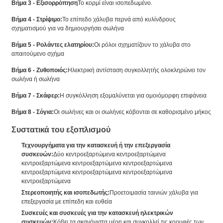
Βήμα 3 - Εξισορρόπηση
Το κορμί είναι ισοπεδωμένο.
Βήμα 4 - Στρίψιμο:
Το επίπεδο χάλυβα περνά από κυλίνδρους
σχηματισμού για να δημιουργήσει σωλήνα
Βήμα 5 - Ρολάντες ελατηρίου:
Οι ρόλοι σχηματίζουν το χάλυβα στο
απαιτούμενο σχήμα
Βήμα 6 - Ζυθοποιός:
Ηλεκτρική αντίσταση συγκολλητής ολοκληρώνει τον
σωλήνα ή σωλήνα
Βήμα 7 - Σκάφερ:
Η συγκόλληση εξομαλύνεται για ομοιόμορφη επιφάνεια
Βήμα 8 - Σόγια:
Οι σωλήνες και οι σωλήνες κόβονται σε καθορισμένο μήκος
Συστατικά του εξοπλισμού
Τεχνουργήματα για την κατασκευή ή την επεξεργασία
συσκευών:
Δύο κεντροεξαρτώμενα κεντροεξαρτώμενα
κεντροεξαρτώμενα κεντροεξαρτώμενα κεντροεξαρτώμενα
κεντροεξαρτώμενα κεντροεξαρτώμενα κεντροεξαρτώμενα
κεντροεξαρτώμενα
Στερεοποιητής και ισοπεδωτής:
Προετοιμασία ταινιών χάλυβα για
επεξεργασία με επίπεδη και ευθεία
Συσκευές και συσκευές για την κατασκευή ηλεκτρικών
συσκευών:
Κόβει τα ακανόνιστα μέρη και συγκολλεί τις κορυφές των