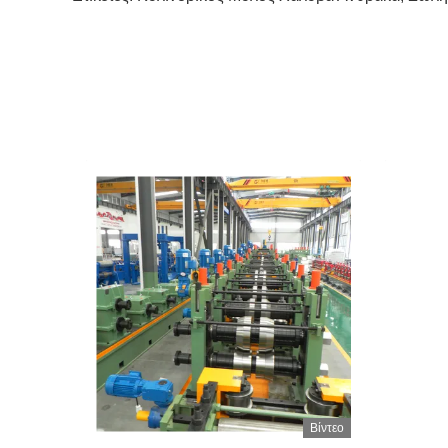
Βίντεο
Βίντεο