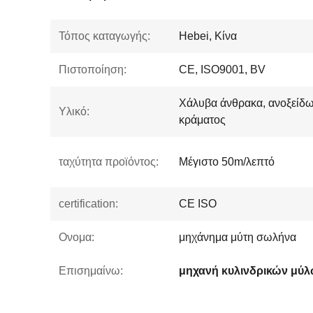
Τόπος καταγωγής:
Hebei, Κίνα
Πιστοποίηση:
CE, ISO9001, BV
Χάλυβα άνθρακα, ανοξείδω
Υλικό:
κράματος
ταχύτητα προϊόντος:
Μέγιστο 50m/λεπτό
certification:
CE ISO
Ονομα:
μηχάνημα μύτη σωλήνα
Επισημαίνω:
μηχανή κυλινδρικών μύ