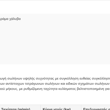
κράμα χάλυβα
αραγωγή σωλήνων υψηλής συχνότητας με συγκόλληση ευθείας συγκόλλη
των αντίστοιχων τετράγωνων σωλήνων και ειδικών σχημάτων σωλήνων
ρού μήκους, με ρυθμιζόμενη ταχύτητα κυλίσματος βελτιστοποιημένη για
Ταχύτητα (m/min)
Κύρια ισχύς (kw)
Επεξεργαστής 