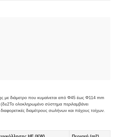
σης με διάμετρο που κυμαίνεται από Φ45 έως Φ114 mm
 (δ≤2Το ολοκληρωμένο σύστημα περιλαμβάνει
 διαφορετικές διαμέτρους σωλήνων και πάχους τοίχων.
συγκόλλησης HF (KW)
Περιοχή (m2)