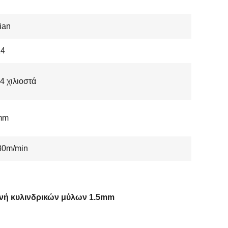
ian
4
4 χιλιοστά
mm
80m/min
νή κυλινδρικών μύλων 1.5mm