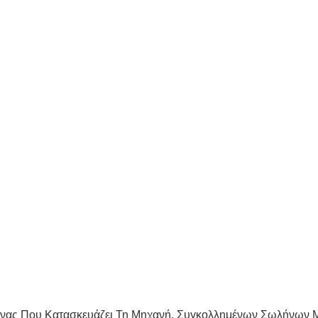
νας Που Κατασκευάζει Τη Μηχανή
,
Συγκολλημένων Σωλήνων M