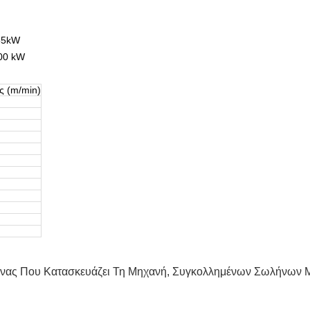
55kW
200 kW
ς (m/min)
νας Που Κατασκευάζει Τη Μηχανή
,
Συγκολλημένων Σωλήνων M