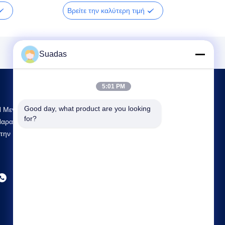
Βρείτε την καλύτερη τιμή
Suadas
5:01 PM
Good day, what product are you looking 
 Μεγαλύτερη Έρευνα & Ανάπτυξη Και
for?
αραγωγή Tube Mill Machine Προμηθευτής
την Κίνα