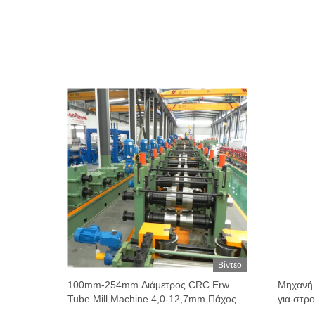
Βίντεο
Βίντεο
κούχου
100mm-254mm Διάμετρος CRC Erw
Μηχανή
Tube Mill Machine 4,0-12,7mm Πάχος
για στρ
σωλήνε