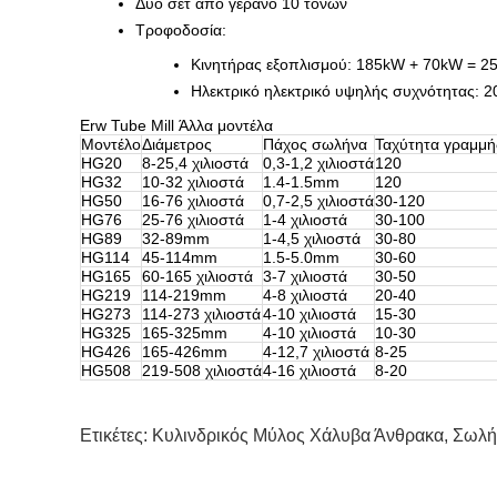
Δύο σετ από γερανό 10 τόνων
Τροφοδοσία:
Κινητήρας εξοπλισμού: 185kW + 70kW = 2
Ηλεκτρικό ηλεκτρικό υψηλής συχνότητας: 
Erw Tube Mill Άλλα μοντέλα
Μοντέλο
Διάμετρος
Πάχος σωλήνα
Ταχύτητα γραμμή
HG20
8-25,4 χιλιοστά
0,3-1,2 χιλιοστά
120
HG32
10-32 χιλιοστά
1.4-1.5mm
120
HG50
16-76 χιλιοστά
0,7-2,5 χιλιοστά
30-120
HG76
25-76 χιλιοστά
1-4 χιλιοστά
30-100
HG89
32-89mm
1-4,5 χιλιοστά
30-80
HG114
45-114mm
1.5-5.0mm
30-60
HG165
60-165 χιλιοστά
3-7 χιλιοστά
30-50
HG219
114-219mm
4-8 χιλιοστά
20-40
HG273
114-273 χιλιοστά
4-10 χιλιοστά
15-30
HG325
165-325mm
4-10 χιλιοστά
10-30
HG426
165-426mm
4-12,7 χιλιοστά
8-25
HG508
219-508 χιλιοστά
4-16 χιλιοστά
8-20
Ετικέτες:
Κυλινδρικός Μύλος Χάλυβα Άνθρακα
,
Σωλή