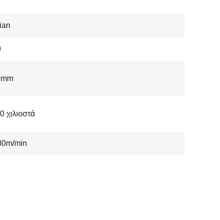
ian
9
9mm
,0 χιλιοστά
80m/min