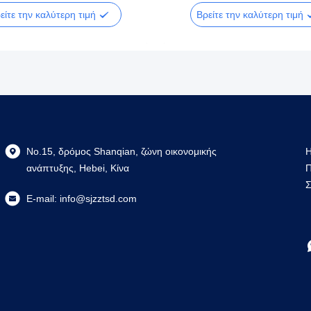
είτε την καλύτερη τιμή
Βρείτε την καλύτερη τιμή
No.15, δρόμος Shanqian, ζώνη οικονομικής
Η
ανάπτυξης, Hebei, Κίνα
Π
Σ
E-mail:
info@sjzztsd.com