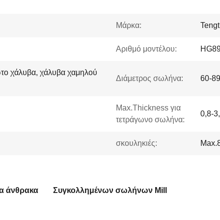
Μάρκα:
Tengt
Αριθμό μοντέλου:
HG8
το χάλυβα, χάλυβα χαμηλού
Διάμετρος σωλήνα:
60-8
Max.Thickness για
0,8-3
τετράγωνο σωλήνα:
σκουληκιές:
Max.
βα άνθρακα
Συγκολλημένων σωλήνων Mill