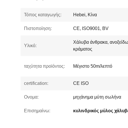
Τόπος καταγωγής:
Hebei, Κίνα
Πιστοποίηση:
CE, ISO9001, BV
Χάλυβα άνθρακα, ανοξείδω
Υλικό:
κράματος
ταχύτητα προϊόντος:
Μέγιστο 50m/λεπτό
certification:
CE ISO
Ονομα:
μηχάνημα μύτη σωλήνα
Επισημαίνω:
κυλινδρικός μύλος χάλυ