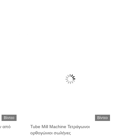
Βίντεο
Βίντεο
ν από
Tube Mill Machine Τετράγωνοι
ορθογώνιοι σωλήνες