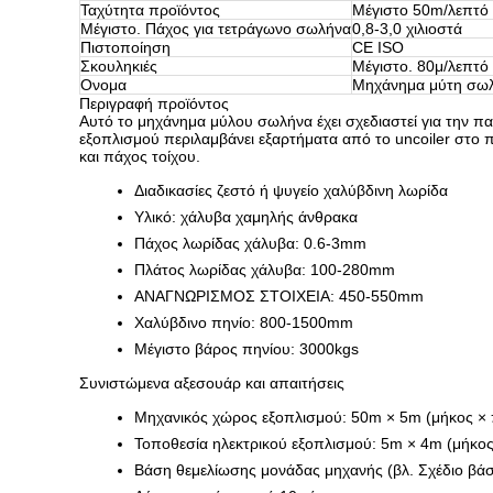
Ταχύτητα προϊόντος
Μέγιστο 50m/λεπτό
Μέγιστο. Πάχος για τετράγωνο σωλήνα
0,8-3,0 χιλιοστά
Πιστοποίηση
CE ISO
Σκουληκιές
Μέγιστο. 80μ/λεπτό
Ονομα
Μηχάνημα μύτη σω
Περιγραφή προϊόντος
Αυτό το μηχάνημα μύλου σωλήνα έχει σχεδιαστεί για την
εξοπλισμού περιλαμβάνει εξαρτήματα από το uncoiler στο 
και πάχος τοίχου.
Διαδικασίες ζεστό ή ψυγείο χαλύβδινη λωρίδα
Υλικό: χάλυβα χαμηλής άνθρακα
Πάχος λωρίδας χάλυβα: 0.6-3mm
Πλάτος λωρίδας χάλυβα: 100-280mm
ΑΝΑΓΝΩΡΙΣΜΟΣ ΣΤΟΙΧΕΙΑ: 450-550mm
Χαλύβδινο πηνίο: 800-1500mm
Μέγιστο βάρος πηνίου: 3000kgs
Συνιστώμενα αξεσουάρ και απαιτήσεις
Μηχανικός χώρος εξοπλισμού: 50m × 5m (μήκος × 
Τοποθεσία ηλεκτρικού εξοπλισμού: 5m × 4m (μήκος
Βάση θεμελίωσης μονάδας μηχανής (βλ. Σχέδιο βά