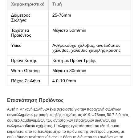
Χαρακτηριστικό
Τιμή
Διάμετρος
25-76mm
Σωλήνα
Ταχύτητα
Μέγιστο 50m/min
Προϊόντος
Υλικό
Ανθρακούχο χάλυβας, ανοξείδωτος
χάλυβας, χάλυβας χαμηλής κράσης
Πριόνι Κοπής
Κοπή με Πριόνι Τριβής
Worm Gearing
Μέγιστο 80m/min
Πάχος Σωλήνα
4.0-10.0mm
Επισκόπηση Προϊόντος
Αυτή η Μηχανή Σωλήνων έχει σχεδιαστεί για την παραγωγή σωλήνων
συγκολλημένων με ραφή υψηλής συχνότητας Φ19-Φ76mm, δ0.7-3.0 mm,
συμπεριλαμβανομένων των αντίστοιχων τετράγωνων σωλήνων και
σωλήνων ειδικού σχήματος. Η πλήρης εγκατάσταση του εξοπλισμού
κυμαίνεται από το ξετυλίξτε μέχρι το πριόνι κοπής σταθερού μήκους, με
ρυθμιζόμενη ταχύτητα κύλισης με βάση τη διάμετρο του σωλήνα και το