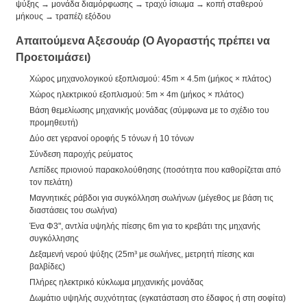
ψύξης → μονάδα διαμόρφωσης → τραχύ ίσιωμα → κοπή σταθερού
μήκους → τραπέζι εξόδου
Απαιτούμενα Αξεσουάρ (Ο Αγοραστής πρέπει να
Προετοιμάσει)
Χώρος μηχανολογικού εξοπλισμού: 45m × 4.5m (μήκος × πλάτος)
Χώρος ηλεκτρικού εξοπλισμού: 5m × 4m (μήκος × πλάτος)
Βάση θεμελίωσης μηχανικής μονάδας (σύμφωνα με το σχέδιο του
προμηθευτή)
Δύο σετ γερανοί οροφής 5 τόνων ή 10 τόνων
Σύνδεση παροχής ρεύματος
Λεπίδες πριονιού παρακολούθησης (ποσότητα που καθορίζεται από
τον πελάτη)
Μαγνητικές ράβδοι για συγκόλληση σωλήνων (μέγεθος με βάση τις
διαστάσεις του σωλήνα)
Ένα Φ3", αντλία υψηλής πίεσης 6m για το κρεβάτι της μηχανής
συγκόλλησης
Δεξαμενή νερού ψύξης (25m³ με σωλήνες, μετρητή πίεσης και
βαλβίδες)
Πλήρες ηλεκτρικό κύκλωμα μηχανικής μονάδας
Δωμάτιο υψηλής συχνότητας (εγκατάσταση στο έδαφος ή στη σοφίτα)