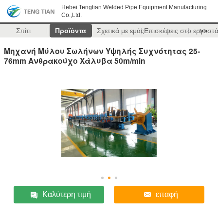
Hebei Tengtian Welded Pipe Equipment Manufacturing
Co.,Ltd.
Σπίτι
Προϊόντα
Σχετικά με εμάς
Επισκέψεις στο εργοστ
>>
Μηχανή Μύλου Σωλήνων Υψηλής Συχνότητας 25-
76mm Ανθρακούχο Χάλυβα 50m/min
Καλύτερη τιμή
επαφή