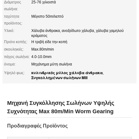
Διάμετρος
25-76 χιλιοστά
σωλήνα:
ταχύτητα
Μέγιστο 50m/λεπτό
προϊόντος:
Υλικό:
Χάλυβα άνθρακα, ανοξείδωτο χάλυβα, χάλυβα χαμηλού
κράματος
Πριόνι κοπής:
Η τριβή είδε την κοπή
σκουληκιές:
Max.80m/min
πάχος σωλήνα:
4.0-10.0mm
όνομα:
Μηχάνημα μύτη σωλήνα
κυλινδρικός μύλος χάλυβα άνθρακα
Υψηλό φως:
,
Συγκολλημένων σωλήνων Mill
Μηχανή Συγκόλλησης Σωλήνων Υψηλής
Συχνότητας Max 80m/Min Worm Gearing
Προδιαγραφές Προϊόντος