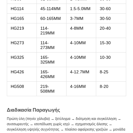
HG114
45-114MM
1.5-5.0MM
30-60
HG165
60-165MM
3-7MM
30-50
HG219
114-
4-8MM
20-40
219MM
HG273
114-
4-10MM
15-30
273MM
HG325
165-
4-10MM
10-30
325MM
HG426
165-
4-12.7MM
8-25
426MM
HG508
219-
4-16MM
8-20
508MM
Διαδικασία Παραγωγής
Πρώτη ύλη (πηνίο χάλυβα) → ξετύλιγμα → διάτμηση και συγκόλληση →
συσσωρευτής → ισοπέδωση χωρίς ισχύ → σχηματισμός άλεσης →
συγκόλληση υψηλής συχνότητας → πλαίσιο αφαίρεσης γρεζιών → μονάδα