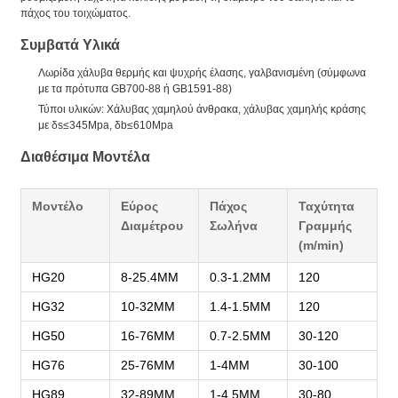
πάχος του τοιχώματος.
Συμβατά Υλικά
Λωρίδα χάλυβα θερμής και ψυχρής έλασης, γαλβανισμένη (σύμφωνα
με τα πρότυπα GB700-88 ή GB1591-88)
Τύποι υλικών: Χάλυβας χαμηλού άνθρακα, χάλυβας χαμηλής κράσης
με δs≤345Mpa, δb≤610Mpa
Διαθέσιμα Μοντέλα
Μοντέλο
Εύρος
Πάχος
Ταχύτητα
Διαμέτρου
Σωλήνα
Γραμμής
(m/min)
HG20
8-25.4MM
0.3-1.2MM
120
HG32
10-32MM
1.4-1.5MM
120
HG50
16-76MM
0.7-2.5MM
30-120
HG76
25-76MM
1-4MM
30-100
HG89
32-89MM
1-4.5MM
30-80