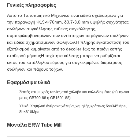
Γενικές πληροφορίες
Αυτό το Τυποποιητικό Μηχανικό είναι ειδικά σχεδιασμένο για
την παραγωγή Φ19-Φ76mm, δ0,7-3,0 mm υψηλής συχνότητας
σωλήνων συγκόλλησης ευθείας συγκόλλησης,
συμπεριλαμβανομένων των αντίστοιχων τετράγωνων σωλήνων
και ειδικά σχηματισμένων σωλήνων.Η πλήρης εγκατάσταση του
εξοπλισμού κυμαίνεται από το decoiler έως το πριόνι κοπής
σταθερού μήκουςΗ ταχύτητα κύλισης μπορεί να ρυθμίζεται
εντός του κατάλληλου εύρους για συγκεκριμένες διαμέτρους
σωλήνων και πάχους τοίχων.
Εφαρμόσιμα υλικά
Ζεστές και ψυχρές ταινίες από χάλυβα και καλωδιωμένες (σύμφωνα
με τις GB700-88 ή GB1591-88)
Υλικό: Χαμηλού άνθρακα χάλυβα, χαμηλής κράσεως δs≤345Mpa,
δb≤610Mpa
Μοντέλα ERW Tube Mill