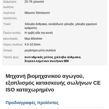
Διάμετρος
25-76 χιλιοστά
σωλήνα:
ταχύτητα
Μέγιστο 50m/λεπτό
προϊόντος:
Υλικό:
Χάλυβα άνθρακα, ανοξείδωτο χάλυβα, χάλυβα χαμηλού
κράματος
Πριόνι κοπής:
Η τριβή είδε την κοπή
σκουληκιές:
Max.80m/min
πάχος σωλήνα:
4.0-10.0mm
Ονομα:
μηχάνημα μύτη σωλήνα
κυλινδρικός μύλος χάλυβα άνθρακα
Υψηλό φως:
,
Συγκολλημένων σωλήνων Mill
Μηχανή βιομηχανικού αγωγού,
εξοπλισμός κατασκευής σωλήνων CE
ISO καταχωρημένο
Προδιαγραφές προϊόντος