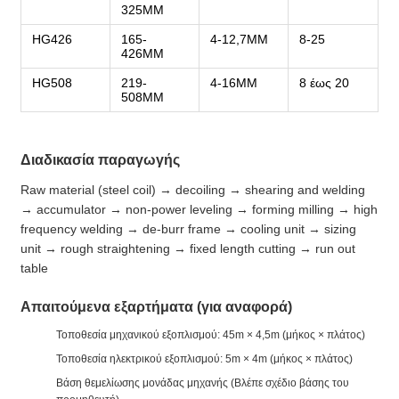
325MM
HG426
165-
4-12,7MM
8-25
426MM
HG508
219-
4-16MM
8 έως 20
508MM
Διαδικασία παραγωγής
Raw material (steel coil) → decoiling → shearing and welding
→ accumulator → non-power leveling → forming milling → high
frequency welding → de-burr frame → cooling unit → sizing
unit → rough straightening → fixed length cutting → run out
table
Απαιτούμενα εξαρτήματα (για αναφορά)
Τοποθεσία μηχανικού εξοπλισμού: 45m × 4,5m (μήκος × πλάτος)
Τοποθεσία ηλεκτρικού εξοπλισμού: 5m × 4m (μήκος × πλάτος)
Βάση θεμελίωσης μονάδας μηχανής (Βλέπε σχέδιο βάσης του