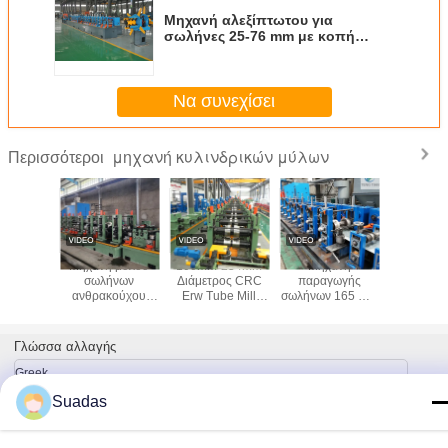
Μηχανή αλεξίπτωτου για
σωλήνες 25-76 mm με κοπή
πριονιστήρα τριβής
Να συνεχίσει
μηχανή κυλινδρικών μύλων
Περισσότεροι
 μύλου
Μηχανή μύλου
100mm-254mm
Μηχανή
Μηχα
ήνων
σωλήνων
Διάμετρος CRC
παραγωγής
ατσάλινου
έτρου
ανθρακούχου
Erw Tube Mill
σωλήνων 165 mm
21-6
-254mm
χάλυβα 60-
Machine 4,0-
για στρογγυλούς
Διαμέτρου
2,7mm
140mm
12,7mm Πάχος
τετραγωνικούς
πιστοπο
χος
Στρογγυλός
σωλήνες 7 mm
Γλώσσα αλλαγής
σωλήνας
πάχους
Greek
Suadas