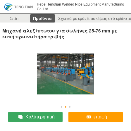
Hebei Tengtian Welded Pipe Equipment Manufacturing
Co.,Ltd.
Σπίτι
Προϊόντα
Σχετικά με εμάς
Επισκέψεις στο εργοστ
>>
Μηχανή αλεξίπτωτου για σωλήνες 25-76 mm με
κοπή πριονιστήρα τριβής
Καλύτερη τιμή
επαφή