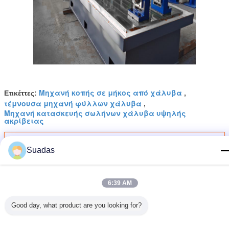
Μηχανή κοπής σε μήκος από χάλυβα
Ετικέττες:
,
τέμνουσα μηχανή φύλλων χάλυβα
,
Μηχανή κατασκευής σωλήνων χάλυβα υψηλής
ακρίβειας
Αποκτήστε την καλύτερη τιμή για
Suadas
Μηχανή Παραγωγής Χαλύβδινων
6:39 AM
Σωλήνων Υψηλής Ακρίβειας
Διαμέτρου 60-114mm
Good day, what product are you looking for?
Να συνεχίσει