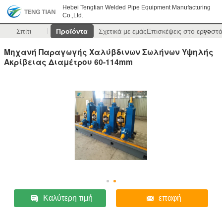
Hebei Tengtian Welded Pipe Equipment Manufacturing
Co.,Ltd.
Σπίτι
Προϊόντα
Σχετικά με εμάς
Επισκέψεις στο εργοστ
>>
Μηχανή Παραγωγής Χαλύβδινων Σωλήνων Υψηλής
Ακρίβειας Διαμέτρου 60-114mm
Καλύτερη τιμή
επαφή