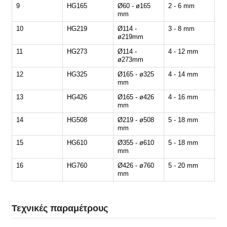
9
HG165
Ø60 - ø165
2 - 6 mm
30
mm
10
HG219
Ø114 -
3 - 8 mm
20
ø219mm
11
HG273
Ø114 -
4 - 12 mm
15
ø273mm
12
HG325
Ø165 - ø325
4 - 14 mm
10
mm
13
HG426
Ø165 - ø426
4 - 16 mm
8 
mm
14
HG508
Ø219 - ø508
5 - 18 mm
5 
mm
15
HG610
Ø355 - ø610
5 - 18 mm
5 
mm
16
HG760
Ø426 - ø760
5 - 20 mm
5 
mm
Τεχνικές παραμέτρους