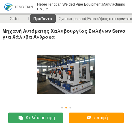
Hebei Tengtian Welded Pipe Equipment Manufacturing
Co.,Ltd.
Σπίτι
Προϊόντα
Σχετικά με εμάς
Επισκέψεις στο εργοστ
>>
Μηχανή Αυτόματης Χαλυβουργίας Σωλήνων Servo
για Χάλυβα Άνθρακα
Καλύτερη τιμή
επαφή