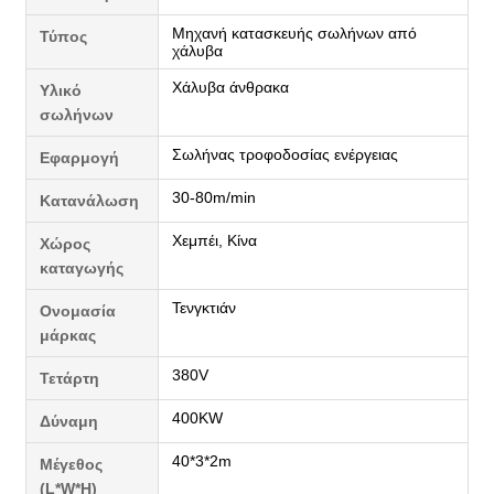
Μηχανή κατασκευής σωλήνων από
Τύπος
χάλυβα
Χάλυβα άνθρακα
Υλικό
σωλήνων
Σωλήνας τροφοδοσίας ενέργειας
Εφαρμογή
30-80m/min
Κατανάλωση
Χεμπέι, Κίνα
Χώρος
καταγωγής
Τενγκτιάν
Ονομασία
μάρκας
380V
Τετάρτη
400KW
Δύναμη
40*3*2m
Μέγεθος
(L*W*H)