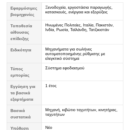
Ξενοδοχεία, εργοστάσια παραγωγής,
Εφαρμόσιμες
κατασκευές, ενέργεια και εξορύξεις
βιομηχανίες
Ηνωμένες Πολιτείες, Ιταλία, Πακιστάν,
Τοποθεσία
Ινδία, Ρωσία, Ταϊλάνδη, Τατζικιστάν
αίθουσας
επίδειξης
Μηχανήματα για σωλήνες
Ειδικότητα
αυτοματοποιημένης ρύθμισης με
ελεγκτικό σύστημα
Σύστημα εφοδιασμού
Τύπος
εμπορίας
1 έτος
Εγγύηση για
τα βασικά
εξαρτήματα
Μηχανή, κιβώτιο ταχυτήτων, κινητήρας,
Βασικά
ταχυτήτων
συστατικά
Νέο
Υπόθεση