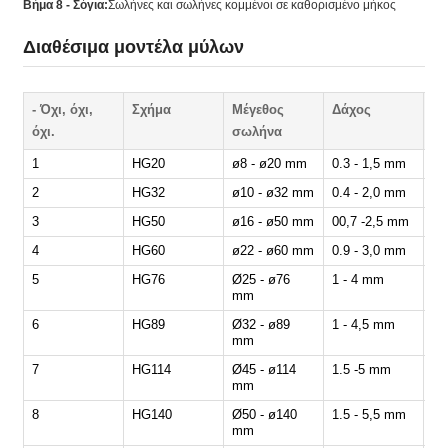
Βήμα 8 - Σόγια:
Σωλήνες και σωλήνες κομμένοι σε καθορισμένο μήκος
Διαθέσιμα μοντέλα μύλων
- Όχι, όχι,
Σχήμα
Μέγεθος
Δάχος
Τα
όχι.
σωλήνα
(m
1
HG20
ø8 - ø20 mm
0.3 - 1,5 mm
30
2
HG32
ø10 - ø32 mm
0.4 - 2,0 mm
30
3
HG50
ø16 - ø50 mm
00,7 -2,5 mm
30
4
HG60
ø22 - ø60 mm
0.9 - 3,0 mm
30
5
HG76
Ø25 - ø76
1 - 4 mm
30
mm
6
HG89
Ø32 - ø89
1 - 4,5 mm
30
mm
7
HG114
Ø45 - ø114
1.5 -5 mm
30
mm
8
HG140
Ø50 - ø140
1.5 - 5,5 mm
30
mm