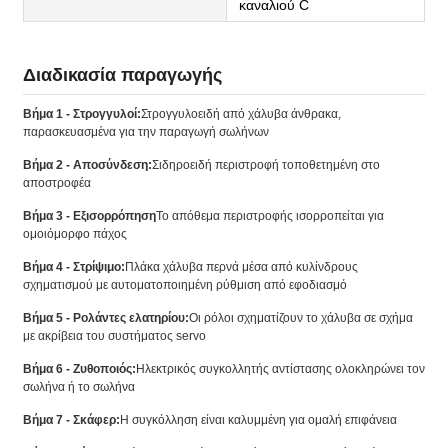
καναλιού C
Διαδικασία παραγωγής
Βήμα 1 - Στρογγυλοί:
Στρογγυλοειδή από χάλυβα άνθρακα,
παρασκευασμένα για την παραγωγή σωλήνων
Βήμα 2 - Αποσύνδεση:
Σιδηροειδή περιστροφή τοποθετημένη στο
αποστροφέα
Βήμα 3 - Εξισορρόπηση
Το απόθεμα περιστροφής ισορροπείται για
ομοιόμορφο πάχος
Βήμα 4 - Στρίψιμο:
Πλάκα χάλυβα περνά μέσα από κυλίνδρους
σχηματισμού με αυτοματοποιημένη ρύθμιση από εφοδιασμό
Βήμα 5 - Ρολάντες ελατηρίου:
Οι ρόλοι σχηματίζουν το χάλυβα σε σχήμα
με ακρίβεια του συστήματος servo
Βήμα 6 - Ζυθοποιός:
Ηλεκτρικός συγκολλητής αντίστασης ολοκληρώνει τον
σωλήνα ή το σωλήνα
Βήμα 7 - Σκάφερ:
Η συγκόλληση είναι καλυμμένη για ομαλή επιφάνεια