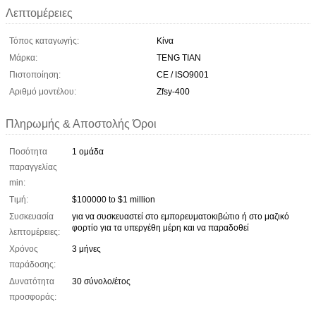
Λεπτομέρειες
Τόπος καταγωγής:
Κίνα
Μάρκα:
TENG TIAN
Πιστοποίηση:
CE / ISO9001
Αριθμό μοντέλου:
Zfsy-400
Πληρωμής & Αποστολής Όροι
Ποσότητα
1 ομάδα
παραγγελίας
min:
Τιμή:
$100000 to $1 million
Συσκευασία
για να συσκευαστεί στο εμπορευματοκιβώτιο ή στο μαζικό
φορτίο για τα υπεργέθη μέρη και να παραδοθεί
λεπτομέρειες:
Χρόνος
3 μήνες
παράδοσης:
Δυνατότητα
30 σύνολο/έτος
προσφοράς: