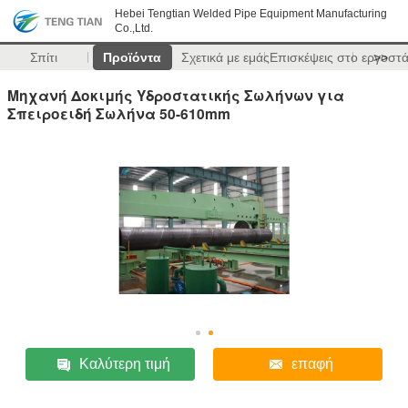
Hebei Tengtian Welded Pipe Equipment Manufacturing
Co.,Ltd.
Σπίτι
Προϊόντα
Σχετικά με εμάς
Επισκέψεις στο εργοστ
>>
Μηχανή Δοκιμής Υδροστατικής Σωλήνων για
Σπειροειδή Σωλήνα 50-610mm
Καλύτερη τιμή
επαφή