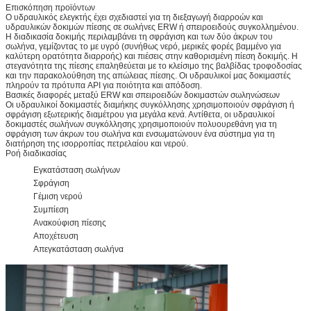
Επισκόπηση προϊόντων
Ο υδραυλικός ελεγκτής έχει σχεδιαστεί για τη διεξαγωγή διαρροών και
υδραυλικών δοκιμών πίεσης σε σωλήνες ERW ή σπειροειδούς συγκολλημένου.
Η διαδικασία δοκιμής περιλαμβάνει τη σφράγιση και των δύο άκρων του
σωλήνα, γεμίζοντας το με υγρό (συνήθως νερό, μερικές φορές βαμμένο για
καλύτερη ορατότητα διαρροής) και πιέσεις στην καθορισμένη πίεση δοκιμής. Η
στεγανότητα της πίεσης επαληθεύεται με το κλείσιμο της βαλβίδας τροφοδοσίας
και την παρακολούθηση της απώλειας πίεσης. Οι υδραυλικοί μας δοκιμαστές
πληρούν τα πρότυπα API για ποιότητα και απόδοση.
Βασικές διαφορές μεταξύ ERW και σπειροειδών δοκιμαστών σωληνώσεων
Οι υδραυλικοί δοκιμαστές διαμήκης συγκόλλησης χρησιμοποιούν σφράγιση ή
σφράγιση εξωτερικής διαμέτρου για μεγάλα κενά. Αντίθετα, οι υδραυλικοί
δοκιμαστές σωλήνων συγκόλλησης χρησιμοποιούν πολυουρεθάνη για τη
σφράγιση των άκρων του σωλήνα και ενσωματώνουν ένα σύστημα για τη
διατήρηση της ισορροπίας πετρελαίου και νερού.
Ροή διαδικασίας
Εγκατάσταση σωλήνων
Σφράγιση
Γέμιση νερού
Συμπίεση
Ανακούφιση πίεσης
Αποχέτευση
Απεγκατάσταση σωλήνα