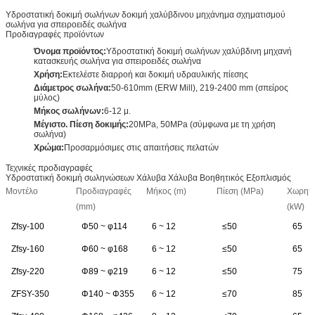
Υδροστατική δοκιμή σωλήνων δοκιμή χαλύβδινου μηχάνημα σχηματισμού
σωλήνα για σπειροειδές σωλήνα
Προδιαγραφές προϊόντων
Όνομα προϊόντος:
Υδροστατική δοκιμή σωλήνων χαλύβδινη μηχανή
κατασκευής σωλήνα για σπειροειδές σωλήνα
Χρήση:
Εκτελέστε διαρροή και δοκιμή υδραυλικής πίεσης
Διάμετρος σωλήνα:
50-610mm (ERW Mill), 219-2400 mm (σπείρος
μύλος)
Μήκος σωλήνων:
6-12 μ.
Μέγιστο. Πίεση δοκιμής:
20MPa, 50MPa (σύμφωνα με τη χρήση
σωλήνα)
Χρώμα:
Προσαρμόσιμες στις απαιτήσεις πελατών
Τεχνικές προδιαγραφές
Υδροστατική δοκιμή σωληνώσεων Χάλυβα Χάλυβα Βοηθητικός Εξοπλισμός
Μοντέλο
Προδιαγραφές
Μήκος (m)
Πίεση (MPa)
Χωρητι
(mm)
(kW)
Zfsy-100
Φ50 ~ φ114
6 ~ 12
≤50
65
Zfsy-160
Φ60 ~ φ168
6 ~ 12
≤50
65
Zfsy-220
Φ89 ~ φ219
6 ~ 12
≤50
75
ZFSY-350
Φ140 ~ Φ355
6 ~ 12
≤70
85