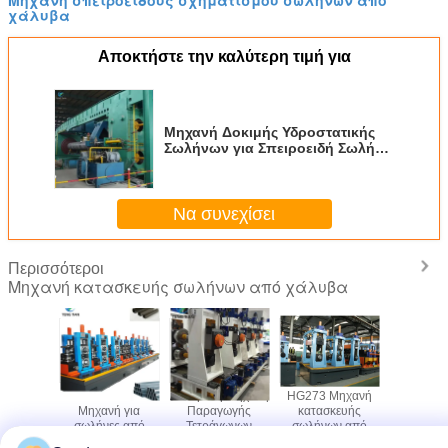
Μηχανή σπειροειδούς σχηματισμού σωλήνων από
χάλυβα
Αποκτήστε την καλύτερη τιμή για
Μηχανή Δοκιμής Υδροστατικής
Σωλήνων για Σπειροειδή Σωλήνα
50-610mm
Να συνεχίσει
Περισσότεροι
Μηχανή κατασκευής σωλήνων από χάλυβα
ανή
HRC CRC
Αυτόματη Μηχανή
HG273 Μηχανή
Μηχα
κευής
Μηχανή για
Παραγωγής
κατασκευής
κατασκ
 χάλυβα
σωλήνες από
Τετράγωνων
σωλήνων από
χαλύβδ
 1-5mm
ανθρακικό χάλυβα
Χαλύβδινων
χάλυβα με
σωλή