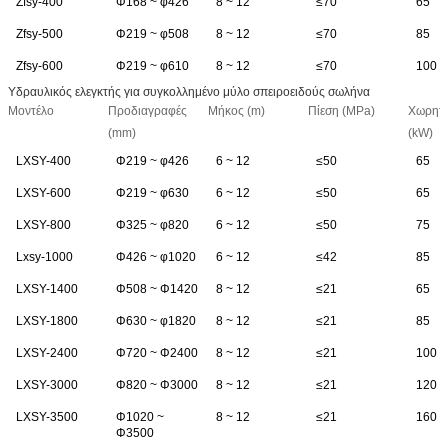
Zfsy-400
Φ168 ~ φ426
8 ~ 12
≤70
65
Zfsy-500
Φ219 ~ φ508
8 ~ 12
≤70
85
Zfsy-600
Φ219 ~ φ610
8 ~ 12
≤70
100
Υδραυλικός ελεγκτής για συγκολλημένο μύλο σπειροειδούς σωλήνα
Μοντέλο
Προδιαγραφές
Μήκος (m)
Πίεση (MPa)
Χωρητι
(mm)
(kW)
LXSY-400
Φ219 ~ φ426
6 ~ 12
≤50
65
LXSY-600
Φ219 ~ φ630
6 ~ 12
≤50
65
LXSY-800
Φ325 ~ φ820
6 ~ 12
≤50
75
Lxsy-1000
Φ426 ~ φ1020
6 ~ 12
≤42
85
LXSY-1400
Φ508 ~ Φ1420
8 ~ 12
≤21
65
LXSY-1800
Φ630 ~ φ1820
8 ~ 12
≤21
85
LXSY-2400
Φ720 ~ Φ2400
8 ~ 12
≤21
100
LXSY-3000
Φ820 ~ Φ3000
8 ~ 12
≤21
120
LXSY-3500
Φ1020 ~
8 ~ 12
≤21
160
Φ3500