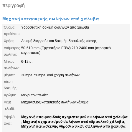
περιγραφή
Μηχανή κατασκευής σωλήνων από χάλυβα
Όνομα
Υδροστατική δοκιμή σωλήνων από χάλυβα
προϊόντος:
Χρήση::
Δοκιμή διαρροής και δοκιμή υδραυλικής πίεσης
Διάμετρος
50-610 mm (Εργαστήριο ERW) 219-2400 mm (στροφικό
εργοστάσιο)
σωλήνα:
Μήκος
6-12 μ.
σωλήνων::
μέγιστη
20mpa, 50mpa, ανά χρήση σωλήνων
πίεση
δοκιμής::
Χρώμα:
Μέχρι τον πελάτη
Λέξη
Μηχανισμός κατασκευής σωλήνων χάλυβα
-κλειδί:
Μηχανή σπειροειδούς σχηματισμού σωλήνων από χάλυβα
Υψηλό
Μηχανή σχηματισμού σωλήνων από υδραυλικό χάλυβα
,
,
φως:
Μηχανή κατασκευής υδροστατικών σωλήνων από χάλυβα