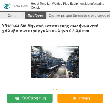
Hebei Tengtian Welded Pipe Equipment Manufacturing
Co.,Ltd.
Σπίτι
Προϊόντα
Σχετικά με εμάς
Επισκέψεις στο εργοστ
>>
YB189-64 Std Μηχανή κατασκευής σωλήνων από
χάλυβα για στρογγυλό σωλήνα 0,3-3,0 mm
Καλύτερη τιμή
επαφή