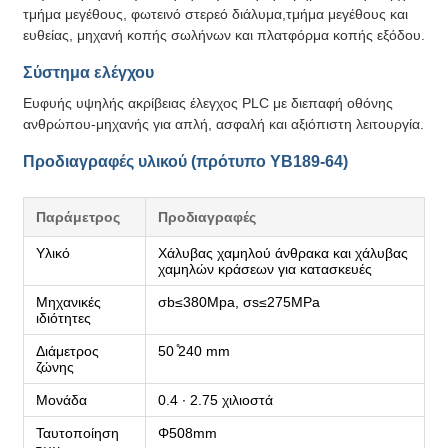
τμήμα μεγέθους, φωτεινό στερεό διάλυμα,τμήμα μεγέθους και
ευθείας, μηχανή κοπής σωλήνων και πλατφόρμα κοπής εξόδου.
Σύστημα ελέγχου
Ευφυής υψηλής ακρίβειας έλεγχος PLC με διεπαφή οθόνης
ανθρώπου-μηχανής για απλή, ασφαλή και αξιόπιστη λειτουργία.
Προδιαγραφές υλικού (πρότυπο YB189-64)
Παράμετρος
Προδιαγραφές
Υλικό
Χάλυβας χαμηλού άνθρακα και χάλυβας
χαμηλών κράσεων για κατασκευές
Μηχανικές
σb≤380Mpa, σs≤275MPa
ιδιότητες
Διάμετρος
50 ̊240 mm
ζώνης
Μονάδα
0.4 ∙ 2.75 χιλιοστά
Ταυτοποίηση
Φ508mm