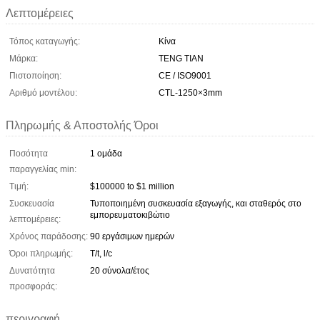
Λεπτομέρειες
Τόπος καταγωγής:
Κίνα
Μάρκα:
TENG TIAN
Πιστοποίηση:
CE / ISO9001
Αριθμό μοντέλου:
CTL-1250×3mm
Πληρωμής & Αποστολής Όροι
Ποσότητα
1 ομάδα
παραγγελίας min:
Τιμή:
$100000 to $1 million
Συσκευασία
Τυποποιημένη συσκευασία εξαγωγής, και σταθερός στο
εμπορευματοκιβώτιο
λεπτομέρειες:
Χρόνος παράδοσης:
90 εργάσιμων ημερών
Όροι πληρωμής:
T/t, l/c
Δυνατότητα
20 σύνολα/έτος
προσφοράς:
περιγραφή