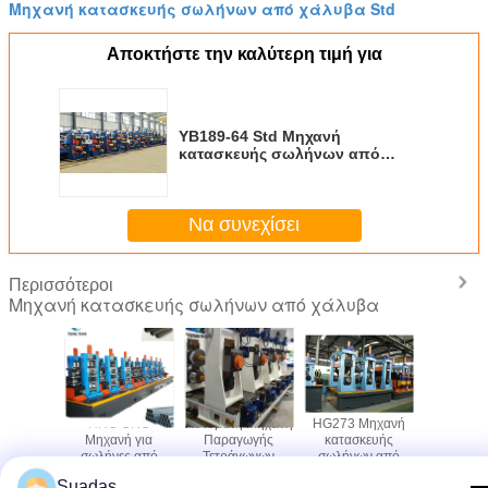
Μηχανή κατασκευής σωλήνων από χάλυβα Std
Αποκτήστε την καλύτερη τιμή για
YB189-64 Std Μηχανή
κατασκευής σωλήνων από
χάλυβα για στρογγυλό σωλήνα
0,3-3,0 mm
Να συνεχίσει
Περισσότεροι
Μηχανή κατασκευής σωλήνων από χάλυβα
ανή
HRC CRC
Αυτόματη Μηχανή
HG273 Μηχανή
Μηχα
κευής
Μηχανή για
Παραγωγής
κατασκευής
κατασκ
 χάλυβα
σωλήνες από
Τετράγωνων
σωλήνων από
χαλύβδ
 1-5mm
ανθρακικό χάλυβα
Χαλύβδινων
χάλυβα με
σωλή
Suadas