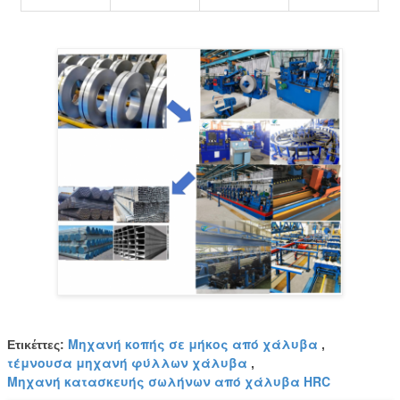
Μηχανή κοπής σε μήκος από χάλυβα
Ετικέττες:
,
τέμνουσα μηχανή φύλλων χάλυβα
,
Μηχανή κατασκευής σωλήνων από χάλυβα HRC