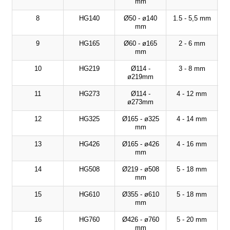
mm
8
HG140
Ø50 - ø140
1.5 - 5,5 mm
mm
9
HG165
Ø60 - ø165
2 - 6 mm
mm
10
HG219
Ø114 -
3 - 8 mm
ø219mm
11
HG273
Ø114 -
4 - 12 mm
ø273mm
12
HG325
Ø165 - ø325
4 - 14 mm
mm
13
HG426
Ø165 - ø426
4 - 16 mm
mm
14
HG508
Ø219 - ø508
5 - 18 mm
mm
15
HG610
Ø355 - ø610
5 - 18 mm
mm
16
HG760
Ø426 - ø760
5 - 20 mm
mm