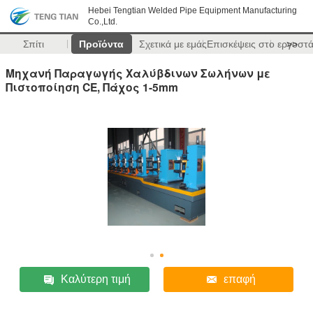
Hebei Tengtian Welded Pipe Equipment Manufacturing
Co.,Ltd.
Σπίτι
Προϊόντα
Σχετικά με εμάς
Επισκέψεις στο εργοστ
>>
Μηχανή Παραγωγής Χαλύβδινων Σωλήνων με
Πιστοποίηση CE, Πάχος 1-5mm
Καλύτερη τιμή
επαφή