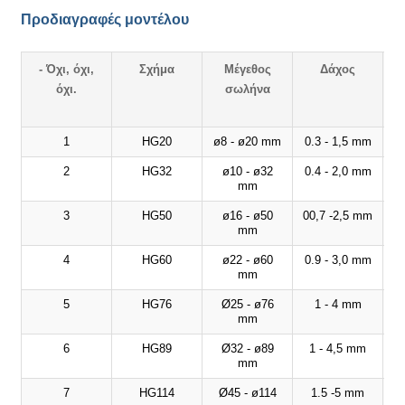
Προδιαγραφές μοντέλου
- Όχι, όχι,
Σχήμα
Μέγεθος
Δάχος
όχι.
σωλήνα
1
HG20
ø8 - ø20 mm
0.3 - 1,5 mm
2
HG32
ø10 - ø32
0.4 - 2,0 mm
mm
3
HG50
ø16 - ø50
00,7 -2,5 mm
mm
4
HG60
ø22 - ø60
0.9 - 3,0 mm
mm
5
HG76
Ø25 - ø76
1 - 4 mm
mm
6
HG89
Ø32 - ø89
1 - 4,5 mm
mm
7
HG114
Ø45 - ø114
1.5 -5 mm