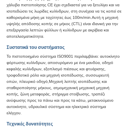
χάλυβα πιστοποίησης CE έχει σχεδιαστεί για να ξετυλίγει και να
ισοπεδώσει τις λωρίδες κυλίνδρων, στη συνέχεια να τις κοπεί σε
καθορισμένα μήκη με ταχύτητες έως 100m/min.Αυτή η μηχανή
υψηλής απόδοσης κοπής σε μήκος (CTL) είναι ιδανική για την
επεξεργασία λεπτών φύλλων ή κυλίνδρων με ακρίβεια και
αποτελεσματικότητα.
Συστατικά του συστήματος
Το πιστοποιημένο σύστημα ISO9001 περιλαμβάνει: αυτοκίνητο
φόρτωσης κυλίνδρων, αποσυρόμενο με ένα μανδύα, οδηγό
κεφαλής κυλίνδρων, εξοπλισμό πιέσεως και φτυάρισης,
τροφοδοτικό ρόλο και μηχανή ισοπέδωσης, συσσωρευτή
οπών, πλευρικό οδηγό,Μηχανή λεπτής ισοπέδωσης και
σταθεροποίησης μήκους, ατμομηχανική μηχανική μηχανή
κοπής, ζώνη μεταφοράς, στήριγμα στοίβωσης, τραπέζι
ανύψωσης προς τα πάνω και προς τα κάτω, μετακινούμενο
αυτοκίνητο, υδραυλικό σύστημα και ηλεκτρικό σύστημα
ελέγχου.
Τεχνικές δυνατότητες