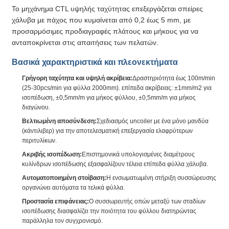
Το μηχάνημα CTL υψηλής ταχύτητας επεξεργάζεται σπείρες
χάλυβα με πάχος που κυμαίνεται από 0,2 έως 5 mm, με
προσαρμόσιμες προδιαγραφές πλάτους και μήκους για να
ανταποκρίνεται στις απαιτήσεις των πελατών.
Βασικά χαρακτηριστικά και πλεονεκτήματα
Γρήγορη ταχύτητα και υψηλή ακρίβεια:
Δραστηριότητα έως 100m/min
(25-30pcs/min για φύλλα 2000mm). επίπεδα ακρίβειας: ±1mm/m2 για
ισοπέδωση, ±0,5mm/m για μήκος φύλλου, ±0,5mm/m για μήκος
διαγώνου.
Βελτιωμένη αποσύνδεση:
Σχεδιασμός uncoiler με ένα μόνο μανδύα
(κάντιλιβερ) για την αποτελεσματική επεξεργασία ελαφρύτερων
περιτυλίκων.
Ακριβής ισοπέδωση:
Επιστημονικά υπολογισμένες διαμέτρους
κυλίνδρων ισοπέδωσης εξασφαλίζουν τέλεια επίπεδα φύλλα χάλυβα.
Αυτοματοποιημένη στοίβαση:
Η ενσωματωμένη στήριξη συσσώρευσης
οργανώνει αυτόματα τα τελικά φύλλα.
Προστασία επιφάνειας:
Ο συσσωρευτής οπών μεταξύ των σταδίων
ισοπέδωσης διασφαλίζει την ποιότητα του φύλλου διατηρώντας
παράλληλα τον συγχρονισμό.