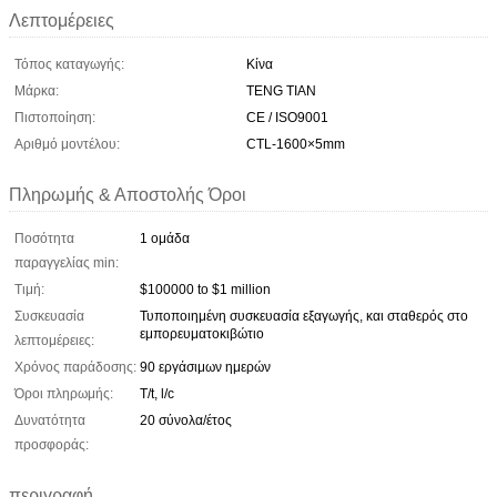
Λεπτομέρειες
Τόπος καταγωγής:
Κίνα
Μάρκα:
TENG TIAN
Πιστοποίηση:
CE / ISO9001
Αριθμό μοντέλου:
CTL-1600×5mm
Πληρωμής & Αποστολής Όροι
Ποσότητα
1 ομάδα
παραγγελίας min:
Τιμή:
$100000 to $1 million
Συσκευασία
Τυποποιημένη συσκευασία εξαγωγής, και σταθερός στο
εμπορευματοκιβώτιο
λεπτομέρειες:
Χρόνος παράδοσης:
90 εργάσιμων ημερών
Όροι πληρωμής:
T/t, l/c
Δυνατότητα
20 σύνολα/έτος
προσφοράς:
περιγραφή