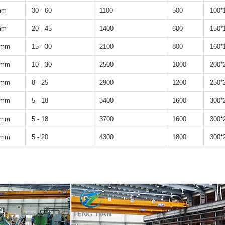
mm
30 - 60
1100
500
100*
mm
20 - 45
1400
600
150*
2 mm
15 - 30
2100
800
160*
4 mm
10 - 30
2500
1000
200*
6 mm
8 - 25
2900
1200
250*
8 mm
5 - 18
3400
1600
300*
8 mm
5 - 18
3700
1600
300*
0 mm
5 - 20
4300
1800
300*