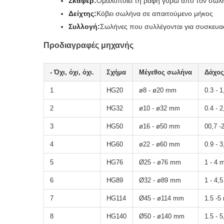
Σκάφερ:
Ομαλοποιεί τη ραφή γύρω από τον σωλ
Δείχτης:
Κόβει σωλήνα σε απαιτούμενο μήκος
Συλλογή:
Σωλήνες που συλλέγονται για συσκευα
Προδιαγραφές μηχανής
- Όχι, όχι, όχι.
Σχήμα
Μέγεθος σωλήνα
Δάχος
1
HG20
ø8 - ø20 mm
0.3 - 
2
HG32
ø10 - ø32 mm
0.4 - 
3
HG50
ø16 - ø50 mm
00,7 -
4
HG60
ø22 - ø60 mm
0.9 - 
5
HG76
Ø25 - ø76 mm
1 - 4 
6
HG89
Ø32 - ø89 mm
1 - 4,
7
HG114
Ø45 - ø114 mm
1.5 -
8
HG140
Ø50 - ø140 mm
1.5 - 