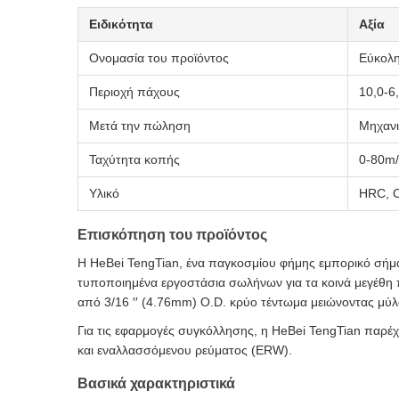
Ειδικότητα
Αξία
Ονομασία του προϊόντος
Εύκολη
Περιοχή πάχους
10,0-6
Μετά την πώληση
Μηχανι
Ταχύτητα κοπής
0-80m
Υλικό
HRC, C
Επισκόπηση του προϊόντος
Η HeBei TengTian, ένα παγκοσμίου φήμης εμπορικό σήμ
τυποποιημένα εργοστάσια σωλήνων για τα κοινά μεγέθη 
από 3/16 ′′ (4.76mm) O.D. κρύο τέντωμα μειώνοντας μύ
Για τις εφαρμογές συγκόλλησης, η HeBei TengTian παρέ
και εναλλασσόμενου ρεύματος (ERW).
Βασικά χαρακτηριστικά