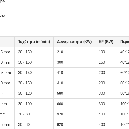
ήνα
σία
Ταχύτητα (m/min)
Δυναμικότητα (KW)
HF (KW)
Περι
1,5 mm
30 - 150
210
100
40*1
2,0 mm
30 - 150
300
150
40*1
2,5 mm
30 - 150
410
200
60*1
3,0 mm
30 - 150
410
200
60*1
mm
30 - 120
580
300
80*1
5 mm
30 - 100
660
300
100*
5 mm
30 - 80
920
400
100*
5,5 mm
30 - 80
920
400
100*