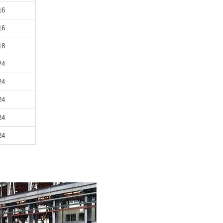
16
16
18
24
24
24
24
24