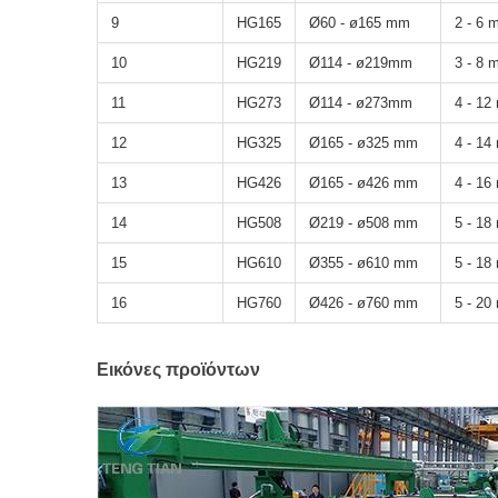
9
HG165
Ø60 - ø165 mm
2 - 6 
10
HG219
Ø114 - ø219mm
3 - 8 
11
HG273
Ø114 - ø273mm
4 - 1
12
HG325
Ø165 - ø325 mm
4 - 1
13
HG426
Ø165 - ø426 mm
4 - 1
14
HG508
Ø219 - ø508 mm
5 - 1
15
HG610
Ø355 - ø610 mm
5 - 1
16
HG760
Ø426 - ø760 mm
5 - 2
Εικόνες προϊόντων