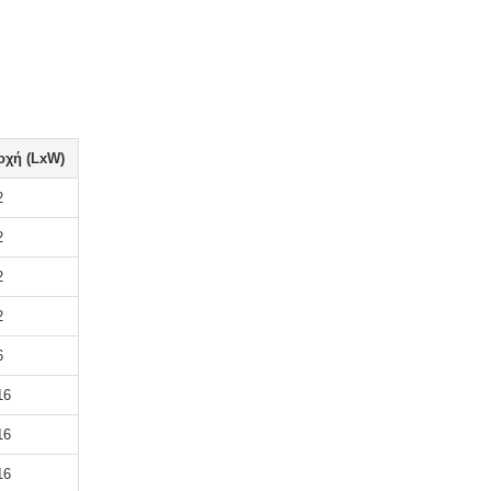
οχή (LxW)
2
2
2
2
6
16
16
16